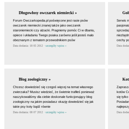
Długowłosy owczarek niemiecki »
Goł
Forum Owczarkopedia.pl poświęcone jest rasie psów
Serwis m
owczarek niemiecki znanej także jako owczarek
pasjonat
staroniemiecki czy alzacki. Pragniemy pomóc Ci w dbaniu,
sprzedaż
opiece i układaniu Twego psiaka zarówno jeśli jesteś mało
niezbędn
obeznanym z tematem przewodnikiem psów
cechy po
Data dodania: 18 05 2012 ·
szczegóły wpisu »
Data doda
Blog zoologiczny »
Kot
Chcesz dowiedzieć się czegoś więcej na temat własnego
Zaprasza
zwierzaka? Musisz wiedzieć, że świetnie trafiłeś ponieważ
kotów Co
naszykowaliśmy dla ciebie doskonale funkcjonujący blog
się tylk
zoologiczny na jakim posiadasz okazję dowiedzieć się jak
Posiadam
takie psy koty bądź równie
najlepsz
Data dodania: 08 07 2012 ·
szczegóły wpisu »
Data doda