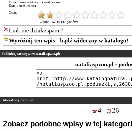
Flora i fauna
»
Akcesoria zoologiczne
Dom
»
Architektura
Ocena:
Ocena:
1.7
/10 (47 głosów)
Link nie działa/spam ?
Wyróżnij ten wpis - bądź widoczny w katalogu!
Podlinkuj stronę www.nataliaspzoo.pl:
nataliaspzoo.pl - podu
Odwiedziny robotów:
4
26
Zobacz podobne wpisy w tej kategori