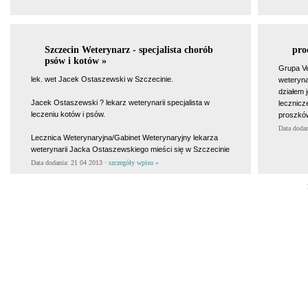
Szczecin Weterynarz - specjalista chorób
pro
psów i kotów »
Grupa Ve
lek. wet Jacek Ostaszewski w Szczecinie.
weteryna
działem 
Jacek Ostaszewski ? lekarz weterynarii specjalista w
lecznicz
leczeniu kotów i psów.
proszków
Data doda
Lecznica Weterynaryjna/Gabinet Weterynaryjny lekarza
weterynarii Jacka Ostaszewskiego mieści się w Szczecinie
Data dodania: 21 04 2013 ·
szczegóły wpisu »