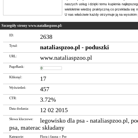
naszych usług i dzięki temu kupienia najlepsz
wieloletnie wiedzę praktyczną co przekłada się n
U nas właściwie każdy otrzymuje ją na wysokim 
Szczegóły strony www.nataliaspzoo.pl:
ID:
2638
Tytuł:
nataliaspzoo.pl - poduszki
URL:
www.nataliaspzoo.pl
PageRank:
Kliknięć:
17
Wyświetleń:
457
CTR:
3.72%
Data dodania:
12 02 2015
Słowa kluczowe:
legowisko dla psa - nataliaspzoo.pl
,
po
psa
,
materac składany
Kategorie:
Flora i fauna
»
Psy