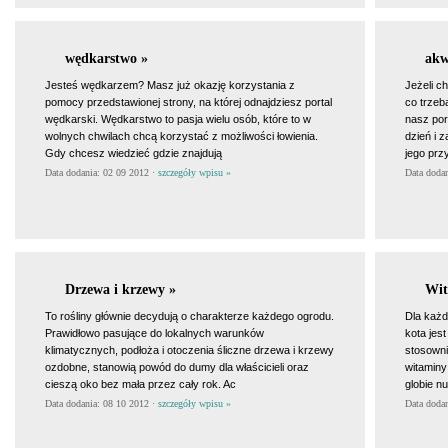
wędkarstwo »
akw
Jesteś wędkarzem? Masz już okazję korzystania z
Jeżeli c
pomocy przedstawionej strony, na której odnajdziesz portal
co trzeb
wędkarski. Wędkarstwo to pasja wielu osób, które to w
nasz por
wolnych chwilach chcą korzystać z możliwości łowienia.
dzień i 
Gdy chcesz wiedzieć gdzie znajdują
jego prz
Data dodania: 02 09 2012 ·
szczegóły wpisu »
Data doda
Drzewa i krzewy »
Wit
To rośliny głównie decydują o charakterze każdego ogrodu.
Dla każ
Prawidłowo pasujące do lokalnych warunków
kota jes
klimatycznych, podłoża i otoczenia śliczne drzewa i krzewy
stosowni
ozdobne, stanowią powód do dumy dla właścicieli oraz
witaminy
cieszą oko bez mała przez cały rok. Ac
globie n
Data dodania: 08 10 2012 ·
szczegóły wpisu »
Data doda