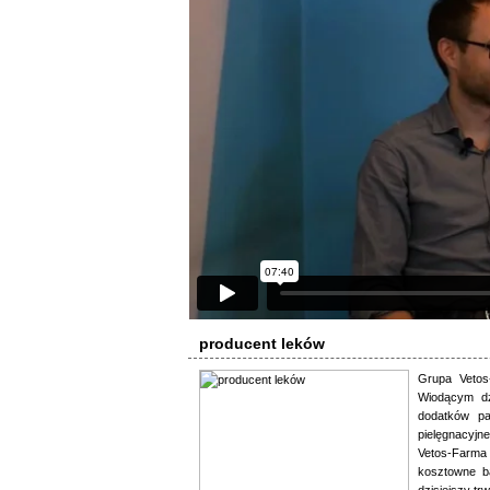
producent leków
Grupa Vetos-
Wiodącym dz
dodatków pa
pielęgnacyjn
Vetos-Farma
kosztowne ba
dzisiejszy tr