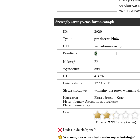
do obgryzani
wykorzystywa
Szczegóły strony vetos-farma.com.pl:
ID:
2920
Tytuł:
producent leków
URL:
vetos-farma.com.pl
PageRank:
Kliknięć:
22
Wyświetleń:
504
CTR:
4.37%
Data dodania:
17 10 2015
Słowa kluczowe:
witaminy dla psów
,
witaminy dl
Kategorie:
Flora i fauna
»
Koty
Flora i fauna
»
Akcesoria zoologiczne
Flora i fauna
»
Psy
Ocena:
Ocena:
2.3
/10 (53 głosów)
Link nie działa/spam ?
Wyróżnij ten wpis - bądź widoczny w katalogu!