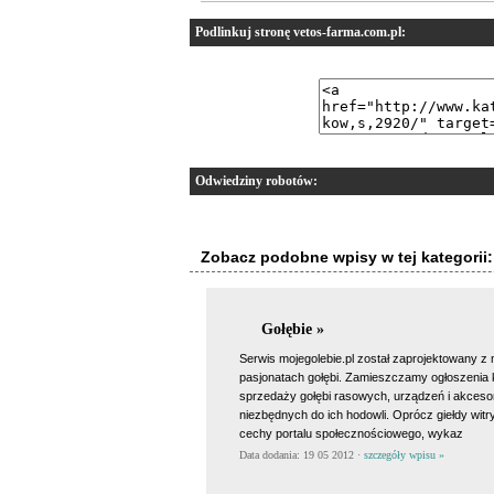
Podlinkuj stronę vetos-farma.com.pl:
Odwiedziny robotów:
Zobacz podobne wpisy w tej kategorii:
Gołębie »
Serwis mojegolebie.pl został zaprojektowany z 
pasjonatach gołębi. Zamieszczamy ogłoszenia
sprzedaży gołębi rasowych, urządzeń i akceso
niezbędnych do ich hodowli. Oprócz giełdy witr
cechy portalu społecznościowego, wykaz
Data dodania: 19 05 2012 ·
szczegóły wpisu »