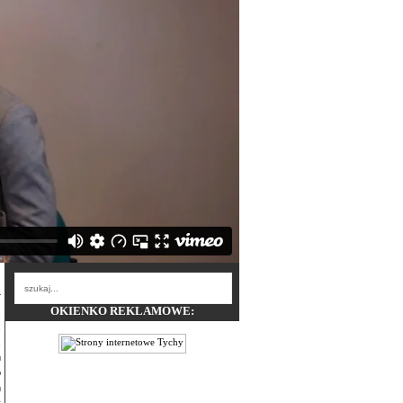
OKIENKO REKLAMOWE:
.
,
,
m
o
ń
y