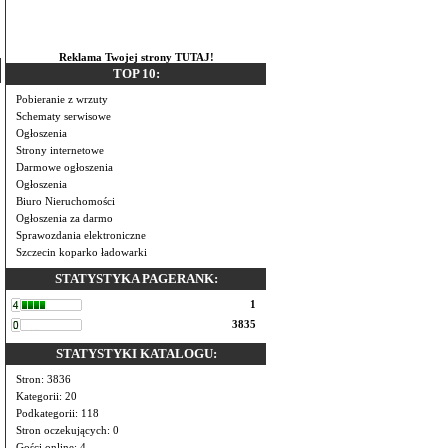
z
Reklama Twojej strony TUTAJ!
TOP 10:
Pobieranie z wrzuty
Schematy serwisowe
Ogłoszenia
Strony internetowe
Darmowe ogłoszenia
Ogłoszenia
Biuro Nieruchomości
Ogłoszenia za darmo
Sprawozdania elektroniczne
Szczecin koparko ładowarki
STATYSTYKA PAGERANK:
1
3835
STATYSTYKI KATALOGU:
Stron: 3836
Kategorii: 20
Podkategorii: 118
Stron oczekujących: 0
Gości online: 4