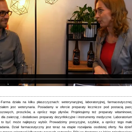
Farma działa na kilku płaszczyznach: weterynaryjnej, laboratoryjnej, farmaceutycznej
iałem jest weterynaria. Posiadamy w ofercie preparaty lecznicze pod postacią past
szowych, proszków, a oprócz tego płynów. Projektujemy też preparaty witaminowe
e dla zwierząt, i dodatkowo preparaty dezynfekcyjne i instrumenty medyczne. Laboratoriu
 to być może najlepszy wybór. Prowadzimy precyzyjne, szybkie, a oprócz tego mał
dania. Dział farmaceutyczny jest teraz na etapie rozwijania osobistej oferty. Na dzie
wa proces rejestracji kilkunastu naszych wytworów. Póki co dostępne są lakier zniechęcając