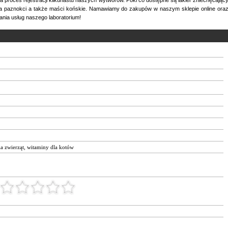
a paznokci a także maści końskie. Namawiamy do zakupów w naszym sklepie online ora
nia usług naszego laboratorium!
a zwierząt
,
witaminy dla kotów