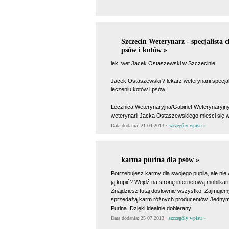
Szczecin Weterynarz - specjalista 
psów i kotów »
lek. wet Jacek Ostaszewski w Szczecinie.
Jacek Ostaszewski ? lekarz weterynarii specjal
leczeniu kotów i psów.
Lecznica Weterynaryjna/Gabinet Weterynaryjny
weterynarii Jacka Ostaszewskiego mieści się 
Data dodania: 21 04 2013 ·
szczegóły wpisu »
karma purina dla psów »
Potrzebujesz karmy dla swojego pupila, ale nie
ją kupić? Wejdź na stronę internetową mobilkar
Znajdziesz tutaj dosłownie wszystko. Zajmujem
sprzedażą karm różnych producentów. Jednym 
Purina. Dzięki idealnie dobierany
Data dodania: 25 07 2013 ·
szczegóły wpisu »