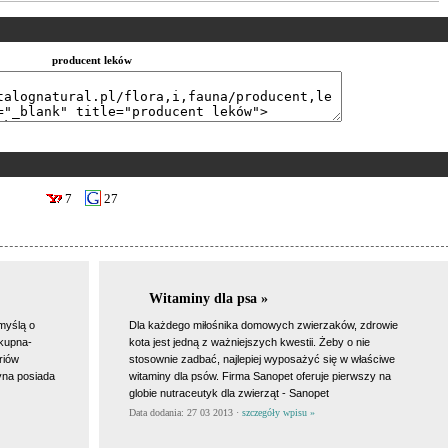
producent leków
7
27
Witaminy dla psa »
myślą o
Dla każdego miłośnika domowych zwierzaków, zdrowie
 kupna-
kota jest jedną z ważniejszych kwestii. Żeby o nie
riów
stosownie zadbać, najlepiej wyposażyć się w właściwe
yna posiada
witaminy dla psów. Firma Sanopet oferuje pierwszy na
globie nutraceutyk dla zwierząt - Sanopet
Data dodania: 27 03 2013 ·
szczegóły wpisu »