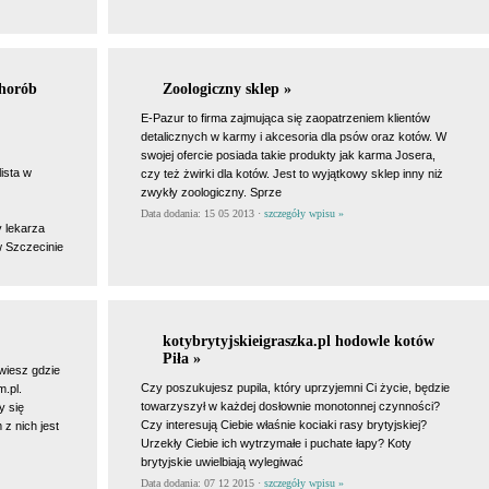
chorób
Zoologiczny sklep »
E-Pazur to firma zajmująca się zaopatrzeniem klientów
detalicznych w karmy i akcesoria dla psów oraz kotów. W
swojej ofercie posiada takie produkty jak karma Josera,
ista w
czy też żwirki dla kotów. Jest to wyjątkowy sklep inny niż
zwykły zoologiczny. Sprze
Data dodania: 15 05 2013 ·
szczegóły wpisu »
 lekarza
w Szczecinie
kotybrytyjskieigraszka.pl hodowle kotów
Piła »
 wiesz gdzie
Czy poszukujesz pupila, który uprzyjemni Ci życie, będzie
m.pl.
towarzyszył w każdej dosłownie monotonnej czynności?
y się
Czy interesują Ciebie właśnie kociaki rasy brytyjskiej?
z nich jest
Urzekły Ciebie ich wytrzymałe i puchate łapy? Koty
brytyjskie uwielbiają wylegiwać
Data dodania: 07 12 2015 ·
szczegóły wpisu »