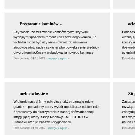
Frezowanie kominów »
oci
Czy wiecie, że frezowanie kominów bywa szybkim i
Podczas
wydajnym sposobem remontu nieszczelnego komina. Ta
ważną sp
technika może być używana również do usuwania
rzeczy 
złogówosadów sadzy szklistej albo powiększenie średnicy
doświadc
otworu komina.Koszty wybudowania nowego komina s
ocieplan
Data dodania: 24 11 2013 ·
szczegóły wpisu »
Data doda
meble włoskie »
Zit
W ofercie naszej firmy odkryjesz także rozmaite rolety
Zastanaw
gdańsk – posiadamy spory wybór modeli oraz odcieni rolet.
rozwiąza
Zapraszamy do skorzystania z naszej doświadczonej i
zdecyduj
intrygującej oferty. Sklep Meblowy TALL STUDIO w
bez wątp
Gdańsku oferuje Państwu oryginalne w
na ten c
Data dodania: 04 10 2015 ·
szczegóły wpisu »
Data doda