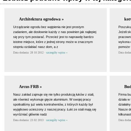
Architektura ogrodowa »
kot
Urządzanie ogrodu bez wątpienia nie jest prostym
Poszukuje
zadaniem, ale dosłownie każdy z nas powinien jak najlepiej
Jeżeli s
się przy tym postarać. Przecież jest to naprawdę bardzo
pracowni
istotne miejsce, które z jednej strony może w znacznym
wykona d
stopniu ozdabiać nasz dom, a z
pomoże t
Data dodania: 28 10 2012 ·
szczegóły wpisu »
Data doda
Arcus FRB »
Bud
Nasz zakład zajmuje się nie tylko produkcją łuków z stali,
Firma b
ale również wykonuje gięcie aluminium. W swojej pracy
działa w
spotkaliśmy już wielu kontrahentów, z których każdy był
działalny
wyjątkowo ucieszony z naszej pracy. Łuki ze stali mają się
Nasze d
wyróżniać głównie nadz
kilkuna
Data dodania: 23 02 2013 ·
szczegóły wpisu »
Data doda