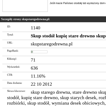
Jeśli macie Państwo stodołę lub wysłużony dom d
Szczegóły strony skupstaregodrewna.pl:
ID:
1140
Tytuł:
Skup stodół kupię stare drewno skup
URL:
skupstaregodrewna.pl
PageRank:
Kliknięć:
71
Wyświetleń:
636
CTR:
11.16%
Data dodania:
22 10 2012
Słowa kluczowe:
skup starego drewna
,
stare drewno sku
stodół
,
kupię stare drewno
,
skup starych desek
,
roz
rozbiórki
,
skup stodół
,
wymiana desek obiciowych