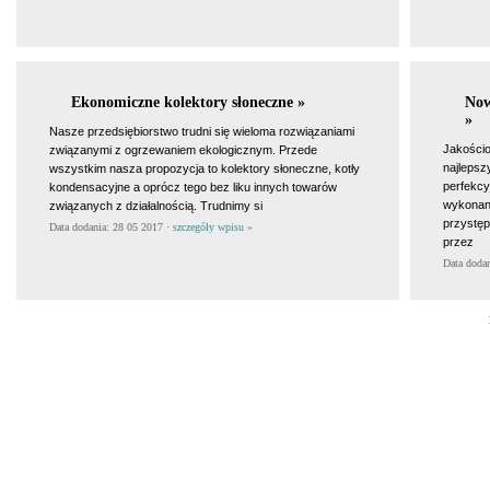
Ekonomiczne kolektory słoneczne »
Now
»
Nasze przedsiębiorstwo trudni się wieloma rozwiązaniami
Jakości
związanymi z ogrzewaniem ekologicznym. Przede
najlepsz
wszystkim nasza propozycja to kolektory słoneczne, kotły
perfekc
kondensacyjne a oprócz tego bez liku innych towarów
wykonani
związanych z działalnością. Trudnimy si
przystęp
Data dodania: 28 05 2017 ·
szczegóły wpisu »
przez
Data doda