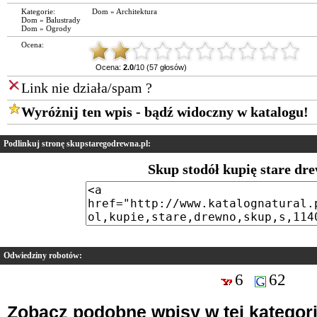
Kategorie:
Dom
»
Architektura
Dom
»
Balustrady
Dom
»
Ogrody
Ocena:
Ocena:
2.0
/10 (57 głosów)
Link nie działa/spam ?
Wyróżnij ten wpis - bądź widoczny w katalogu!
Podlinkuj stronę skupstaregodrewna.pl:
Skup stodół kupię stare dr
Odwiedziny robotów:
6
62
Zobacz podobne wpisy w tej kategori