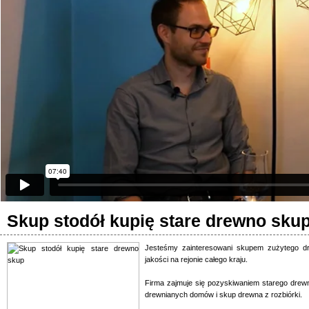
Skup stodół kupię stare drewno sku
Jesteśmy zainteresowani skupem zużytego dr
jakości na rejonie całego kraju.
Firma zajmuje się pozyskiwaniem starego drew
drewnianych domów i skup drewna z rozbiórki.