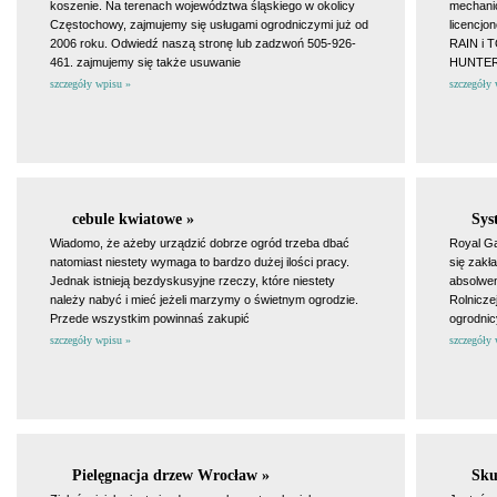
koszenie. Na terenach województwa śląskiego w okolicy
mechanic
Częstochowy, zajmujemy się usługami ogrodniczymi już od
licencjo
2006 roku. Odwiedź naszą stronę lub zadzwoń 505-926-
RAIN i T
461. zajmujemy się także usuwanie
HUNTER,
szczegóły wpisu »
szczegóły 
cebule kwiatowe »
Sys
Wiadomo, że ażeby urządzić dobrze ogród trzeba dbać
Royal Ga
natomiast niestety wymaga to bardzo dużej ilości pracy.
się zakł
Jednak istnieją bezdyskusyjne rzeczy, które niestety
absolwen
należy nabyć i mieć jeżeli marzymy o świetnym ogrodzie.
Rolnicze
Przede wszystkim powinnaś zakupić
ogrodnic
szczegóły wpisu »
szczegóły 
Pielęgnacja drzew Wrocław »
Sku