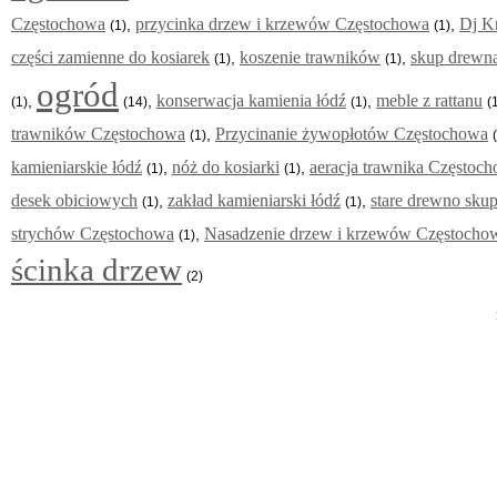
Częstochowa
przycinka drzew i krzewów Częstochowa
Dj K
,
,
(1)
(1)
części zamienne do kosiarek
koszenie trawników
skup drewna
,
,
(1)
(1)
ogród
konserwacja kamienia łódź
meble z rattanu
,
,
,
(1)
(14)
(1)
(
trawników Częstochowa
Przycinanie żywopłotów Częstochowa
,
(1)
kamieniarskie łódź
nóż do kosiarki
aeracja trawnika Częstoc
,
,
(1)
(1)
desek obiciowych
zakład kamieniarski łódź
stare drewno sku
,
,
(1)
(1)
strychów Częstochowa
Nasadzenie drzew i krzewów Częstocho
,
(1)
ścinka drzew
(2)