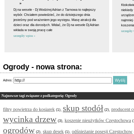
»
Ktokolwi
Dj na wesele - Dj Wodzirej Adrian z Tarnowa to najlepszy
niekiedy
wybór. Chciałem powiedzieć, że do dzisiejszego dnia
urządzen
jesteśmy pod wrażeniem jego występu. Masę atrakcji dla
najmniej
dzieci oraz dla dorosłych. Widać, że Dj na wesele Dj Adrian
koszeni
wkłada w swoją pracę całe
szczegóły 
szczegóły wpisu »
Ogrody - nowa strona:
Adres:
Najnowsze tagi związane z podkategorią: Ogrody
skup stodół
filtry powietrza do kosiarek
producent 
,
,
(1)
(2)
wycinka drzew
koszenie nieużytków Częstochowa
,
(3)
(
ogrodów
skup desek
odśnieżanie posesji Częstochow
,
,
(2)
(1)