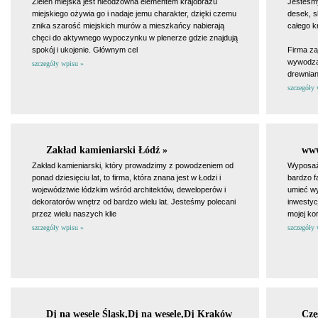
Zieleń miejska jest nieodzowna elementem krajobrazu
Jesteśm
miejskiego ożywia go i nadaje jemu charakter, dzięki czemu
desek, s
znika szarość miejskich murów a mieszkańcy nabierają
całego kr
chęci do aktywnego wypoczynku w plenerze gdzie znajdują
spokój i ukojenie. Głównym cel
Firma za
wywodząc
szczegóły wpisu »
drewnia
szczegóły 
Zakład kamieniarski Łódź »
www
Zakład kamieniarski, który prowadzimy z powodzeniem od
Wyposaż
ponad dziesięciu lat, to firma, która znana jest w Łodzi i
bardzo f
województwie łódzkim wśród architektów, deweloperów i
umieć wy
dekoratorów wnętrz od bardzo wielu lat. Jesteśmy polecani
inwestyc
przez wielu naszych klie
mojej ko
szczegóły wpisu »
szczegóły 
Dj na wesele Śląsk,Dj na wesele,Dj Kraków
Czę