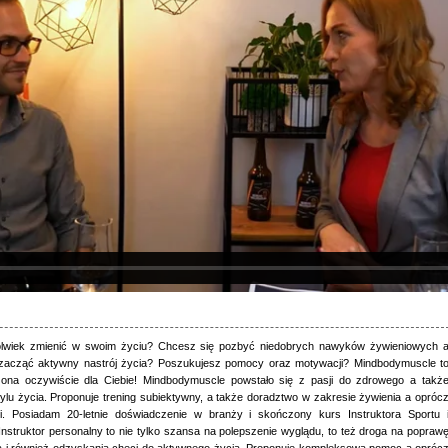
lwiek zmienić w swoim życiu? Chcesz się pozbyć niedobrych nawyków żywieniowych 
zacząć aktywny nastrój życia? Poszukujesz pomocy oraz motywacji? Mindbodymuscle t
zona oczywiście dla Ciebie! Mindbodymuscle powstało się z pasji do zdrowego a takż
ylu życia. Proponuje trening subiektywny, a także doradztwo w zakresie żywienia a opróc
ki. Posiadam 20-letnie doświadczenie w branży i skończony kurs Instruktora Sportu 
 Instruktor personalny to nie tylko szansa na polepszenie wyglądu, to też droga na popraw
a i również odzyskania chęci do aktywnego życia. Proponuje kompleksową pomoc a opróc