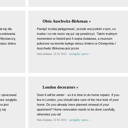
Obóz Auschwitz-Birkenau »
ł się dla
Pamięć trzeba pielęgnować, przede wszystkim o tym, co
oczekiwania
trudne i co nie może się już się powtórzyć. Takim trudnym
 Wystarczy,
momentem w historii jest II wojna światowa, a muzeum
stasz dobra
położone na terenie byłego obozu śmierci w Oświęcimiu /
Auschwitz-Birkenau jest przes
Data dodania: 23 02 2013 ·
szczegóły wpisu »
London decorators »
ęc opracować
Soon it will be winter - so it is time to do home repairs. If you
 bez względu
live in London, you should take care of the nice look of your
u jest
home. Do you already have planned renewal of your
 się
apartment? Home renovation needs to be done carefully,
otherwise you wil
Data dodania: 23 05 2013 ·
szczegóły wpisu »