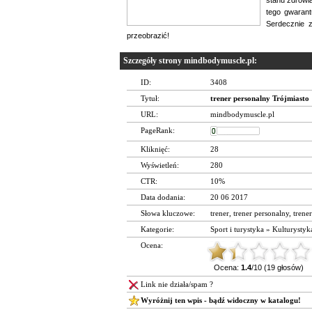
tego gwarant
Serdecznie 
przeobrazić!
Szczegóły strony mindbodymuscle.pl:
ID:
3408
Tytuł:
trener personalny Trójmiasto
URL:
mindbodymuscle.pl
PageRank:
Kliknięć:
28
Wyświetleń:
280
CTR:
10%
Data dodania:
20 06 2017
Słowa kluczowe:
trener
,
trener personalny
,
trene
Kategorie:
Sport i turystyka
»
Kulturystyk
Ocena:
Ocena:
1.4
/10 (19 głosów)
Link nie działa/spam ?
Wyróżnij ten wpis - bądź widoczny w katalogu!