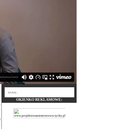
OKIENKO REKLAMOWE:
a
o
e
z
i
ę
z