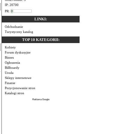
IP: 20700
PR:
LINKI:
Odchudzanie
Turystyczny katalog
TOP 10 KATEGORII:
Kobiety
Forum dyskusyjne
Biznes
Ogłoszenia
Billboardy
Uroda
Sklepy internetowe
Finanse
Pozycjonowanie stron
Katalogi stron
Reklama Google