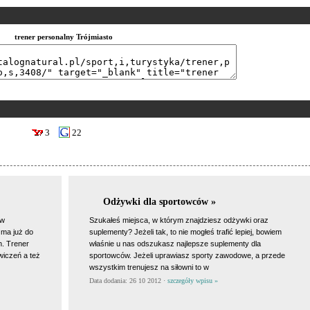
trener personalny Trójmiasto
3
22
Odżywki dla sportowców »
 w
Szukałeś miejsca, w którym znajdziesz odżywki oraz
 ma już do
suplementy? Jeżeli tak, to nie mogłeś trafić lepiej, bowiem
. Trener
właśnie u nas odszukasz najlepsze suplementy dla
wiczeń a też
sportowców. Jeżeli uprawiasz sporty zawodowe, a przede
wszystkim trenujesz na siłowni to w
Data dodania: 26 10 2012 ·
szczegóły wpisu »