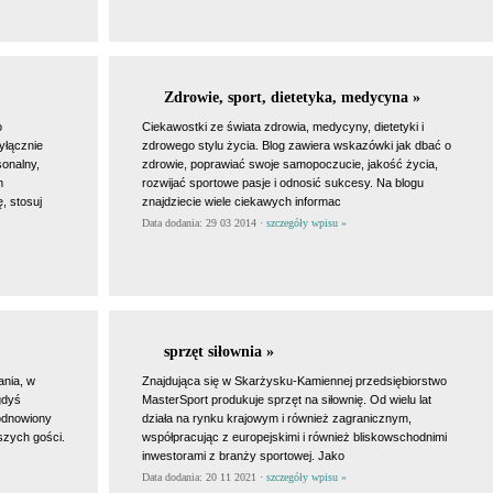
Zdrowie, sport, dietetyka, medycyna »
o
Ciekawostki ze świata zdrowia, medycyny, dietetyki i
yłącznie
zdrowego stylu życia. Blog zawiera wskazówki jak dbać o
sonalny,
zdrowie, poprawiać swoje samopoczucie, jakość życia,
m
rozwijać sportowe pasje i odnosić sukcesy. Na blogu
, stosuj
znajdziecie wiele ciekawych informac
Data dodania: 29 03 2014 ·
szczegóły wpisu »
sprzęt siłownia »
ania, w
Znajdująca się w Skarżysku-Kamiennej przedsiębiorstwo
gdyś
MasterSport produkuje sprzęt na siłownię. Od wielu lat
 odnowiony
działa na rynku krajowym i również zagranicznym,
szych gości.
współpracując z europejskimi i również bliskowschodnimi
inwestorami z branży sportowej. Jako
Data dodania: 20 11 2021 ·
szczegóły wpisu »