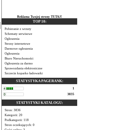
.
ś
Reklama Twojej strony TUTAJ!
TOP 10:
Pobieranie z wrzuty
Schematy serwisowe
Ogłoszenia
Strony internetowe
Darmowe ogłoszenia
Ogłoszenia
Biuro Nieruchomości
Ogłoszenia za darmo
Sprawozdania elektroniczne
Szczecin koparko ładowarki
STATYSTYKA PAGERANK:
1
3835
STATYSTYKI KATALOGU:
Stron: 3836
Kategorii: 20
Podkategorii: 118
Stron oczekujących: 0
Gości online: 3