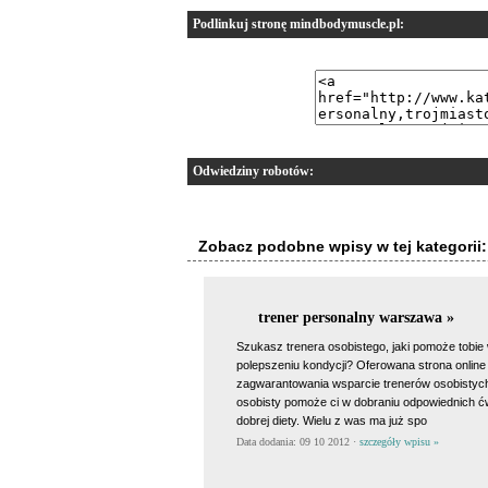
Podlinkuj stronę mindbodymuscle.pl:
Odwiedziny robotów:
Zobacz podobne wpisy w tej kategorii:
trener personalny warszawa »
Szukasz trenera osobistego, jaki pomoże tobie
polepszeniu kondycji? Oferowana strona online
zagwarantowania wsparcie trenerów osobistych
osobisty pomoże ci w dobraniu odpowiednich ć
dobrej diety. Wielu z was ma już spo
Data dodania: 09 10 2012 ·
szczegóły wpisu »