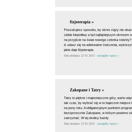
fizjoterapia »
Poszukujesz sposobu, by okres ciąży nie okaza
ciebie kłopotliwy a był najfajniejszym okresem 
na przyjście na świat nowego członka rodziny?
iż udasz się na adekwatne ćwiczenia, wykorzy
jakie daje fizjoterapia
Data dodania: 22 01 2013 ·
szczegóły wpisu »
Zakopane i Tatry »
Tatry to piękne i majestatyczne góry, warto wi
tak czas, by wybrać się w to bajeczne miejsce
na porę roku. A obligatoryjnym punktem program
bezsprzecznie Zakopane, w którym powinno się
zatrzymać. W tej okolicy każdy
Data dodania: 23 02 2013 ·
szczegóły wpisu »