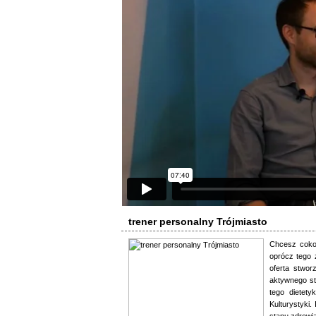
trener personalny Trójmiasto
Chcesz coko
oprócz tego 
oferta stwor
aktywnego st
tego dietety
Kulturystyki.
stanu zdrowi