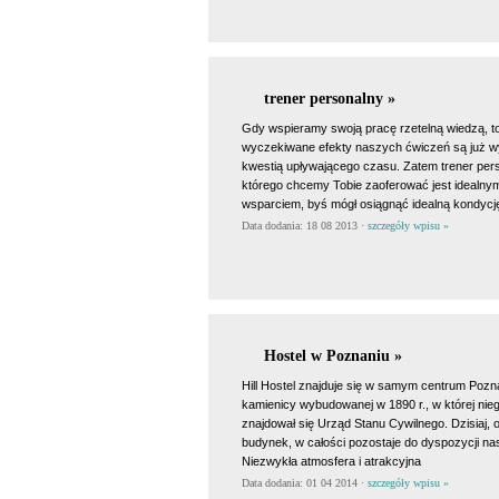
trener personalny »
Gdy wspieramy swoją pracę rzetelną wiedzą, t
wyczekiwane efekty naszych ćwiczeń są już w
kwestią upływającego czasu. Zatem trener per
którego chcemy Tobie zaoferować jest idealny
wsparciem, byś mógł osiągnąć idealną kondycję
Data dodania: 18 08 2013 ·
szczegóły wpisu »
Hostel w Poznaniu »
Hill Hostel znajduje się w samym centrum Pozn
kamienicy wybudowanej w 1890 r., w której nie
znajdował się Urząd Stanu Cywilnego. Dzisiaj,
budynek, w całości pozostaje do dyspozycji na
Niezwykła atmosfera i atrakcyjna
Data dodania: 01 04 2014 ·
szczegóły wpisu »