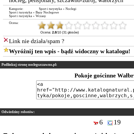
Kategorie:
Sport i turystyka
»
Noclegi
Sport i turystyka
»
Bazy Noclegowe
Sport i turystyka
»
Wczasy
Ocena:
Ocena:
2.8
/10 (31 głosów)
Link nie działa/spam ?
Wyróżnij ten wpis - bądź widoczny w katalogu!
Podlinkuj stronę noclegszczawno.pl:
Pokoje gościnne Wałb
Odwiedziny robotów:
6
19