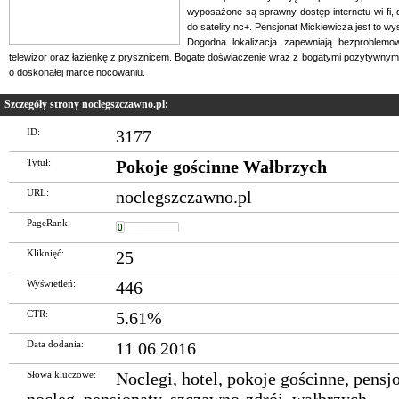
wyposażone są sprawny dostęp internetu wi-fi,
do satelity nc+. Pensjonat Mickiewicza jest to 
Dogodna lokalizacja zapewniają bezproblemo
telewizor oraz łazienkę z prysznicem. Bogate doświaczenie wraz z bogatymi pozytywny
o doskonałej marce nocowaniu.
Szczegóły strony noclegszczawno.pl:
ID:
3177
Tytuł:
Pokoje gościnne Wałbrzych
URL:
noclegszczawno.pl
PageRank:
Kliknięć:
25
Wyświetleń:
446
CTR:
5.61%
Data dodania:
11 06 2016
Słowa kluczowe:
Noclegi
,
hotel
,
pokoje gościnne
,
pensj
nocleg
,
pensjonaty
,
szczawno-zdrój
,
wałbrzych