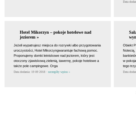
Data doda
Hotel Mikorzyn – pokoje hotelowe nad
Sal
jeziorem »
wyn
Jeżeli wypatrujesz miejsca do rozrywki albo przygotowania
Obiekt P
uroczystości, Hotel Mikorzyngwarantuje fachową pomoc.
Notecią,
Proponujemy domki letniskowe nad jeziorem, który jest
bankietó
otoczony zjawiskową zielenią, tawernę, pokoje hotelowe a
w pokoj
także pole campingowe. Orga
tego trz
Data dodania: 19 09 2018 ·
szczegóły wpisu »
Data doda