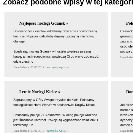
Zobacz podobne wpisy w tej kategori
Najlepsze noclegi Gdańsk »
Pol
Do dyspozycji klientów oddaliśmy obszerną i nowoczesną
Czasurlo
kuchnię. Poprzez całą dobę dajemy uprzejmą i fachową
gromadze
obsługę.
zagranic
osób ofe
Spędzając nocleg Gdańsk w hostelu wypijesz pyszną
potrwa z
kawę, a nasi recepcjoniści powiedzą Ci co warto zobaczyć,
Data doda
gdzie zjeść, c
Data dodania: 02 09 2012 ·
szczegóły wpisu »
Letnie Noclegi Kielce »
Dom
Zapraszamy w Góry Świętokrzyskie do Kielc. Polecamy
noclegi kielce Hotel Wena's w sąsiedztwie Targów Kielce.
Jeżeli s
bardzo 
Posiadamy pokoje 2 i 3 osobowe. W cenę pokoju wliczone
letnisk
jest śniadanie i internet. Pokoje są wyposażone w łazienki i
dyspozyc
telewizory. Pa
domek sk
Data dodania: 03 01 2013 ·
szczegóły wpisu »
Data doda