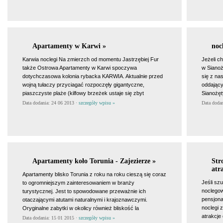
Apartamenty w Karwi »
noc
Karwia noclegi Na zmierzch od momentu Jastrzębiej Fur
Jeżeli c
także Ostrowa Apartamenty w Karwi spoczywa
w Sianoż
dotychczasowa kolonia rybacka KARWIA. Aktualnie przed
się z na
wojną tułaczy przyciagać rozpoczęły gigantyczne,
oddający
piaszczyste plaże (kilfowy brzeżek ustaje się zbyt
Sianożęt
Data dodania: 24 06 2013 ·
szczegóły wpisu »
Data doda
Apartamenty koło Torunia - Zajezierze »
Str
atr
Apartamenty blisko Torunia z roku na roku cieszą się coraz
Jeśli sz
to ogromniejszym zainteresowaniem w branży
noclegow
turystycznej. Jest to spowodowane przeważnie ich
pensjona
otaczającymi atutami naturalnymi i krajoznawczymi.
noclegi 
Oryginalne zabytki w okolicy również bliskość la
atrakcje
Data dodania: 15 01 2015 ·
szczegóły wpisu »