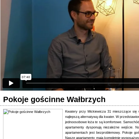
Pokoje gościnne Wałbrzych
Kwatery przy Mickiewicza 31 mieszczące się
najlepszą alternatywą dla kwater. W przedstawion
jednoosobowe łoża te są komfortowe. Samochó
apartamenty dysponują niezależne wejście. 
apartamentach jest bezproblemowy. Pokoje go
Nasze apartamenty mają kompletnie wyposażoną