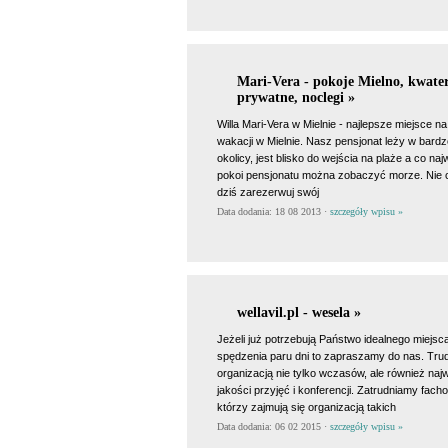
Mari-Vera - pokoje Mielno, kwate
prywatne, noclegi »
Willa Mari-Vera w Mielnie - najlepsze miejsce n
wakacji w Mielnie. Nasz pensjonat leży w bardz
okolicy, jest blisko do wejścia na plaże a co na
pokoi pensjonatu można zobaczyć morze. Nie c
dziś zarezerwuj swój
Data dodania: 18 08 2013 ·
szczegóły wpisu »
wellavil.pl - wesela »
Jeżeli już potrzebują Państwo idealnego miejsc
spędzenia paru dni to zapraszamy do nas. Tru
organizacją nie tylko wczasów, ale również naj
jakości przyjęć i konferencji. Zatrudniamy fac
którzy zajmują się organizacją takich
Data dodania: 06 02 2015 ·
szczegóły wpisu »