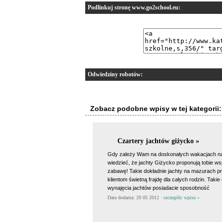
Podlinkuj stronę www.go2school.eu:
Odwiedziny robotów:
Zobacz podobne wpisy w tej kategorii:
Czartery jachtów giżycko »
Gdy zależy Wam na doskonałych wakacjach n
wiedzieć, że jachty Giżycko proponują tobie ws
zabawę! Takie dokładnie jachty na mazurach p
klientom świetną frajdę dla całych rodzin. Takie 
wynajęcia jachtów posiadacie sposobność
Data dodania: 29 05 2012 ·
szczegóły wpisu »