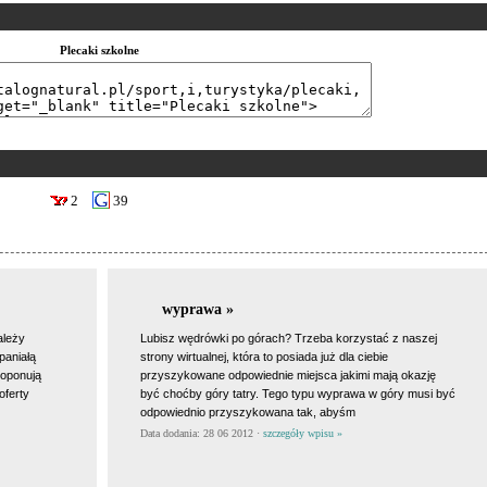
Plecaki szkolne
2
39
wyprawa »
ależy
Lubisz wędrówki po górach? Trzeba korzystać z naszej
paniałą
strony wirtualnej, która to posiada już dla ciebie
roponują
przyszykowane odpowiednie miejsca jakimi mają okazję
oferty
być choćby góry tatry. Tego typu wyprawa w góry musi być
odpowiednio przyszykowana tak, abyśm
Data dodania: 28 06 2012 ·
szczegóły wpisu »