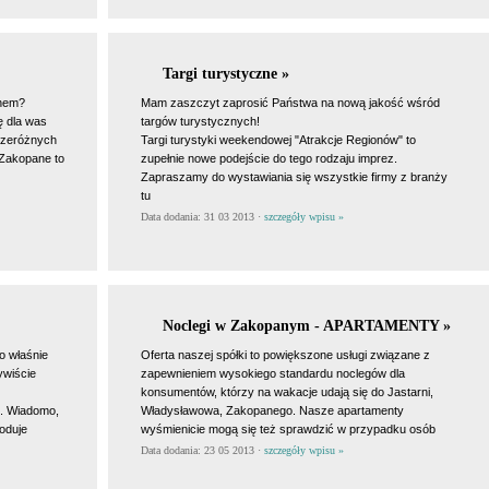
Targi turystyczne »
anem?
Mam zaszczyt zaprosić Państwa na nową jakość wśród
ę dla was
targów turystycznych!
rzeróżnych
Targi turystyki weekendowej "Atrakcje Regionów" to
Zakopane to
zupełnie nowe podejście do tego rodzaju imprez.
Zapraszamy do wystawiania się wszystkie firmy z branży
tu
Data dodania: 31 03 2013 ·
szczegóły wpisu »
Noclegi w Zakopanym - APARTAMENTY »
o właśnie
Oferta naszej spółki to powiększone usługi związane z
ywiście
zapewnieniem wysokiego standardu noclegów dla
konsumentów, którzy na wakacje udają się do Jastarni,
. Wiadomo,
Władysławowa, Zakopanego. Nasze apartamenty
oduje
wyśmienicie mogą się też sprawdzić w przypadku osób
Data dodania: 23 05 2013 ·
szczegóły wpisu »