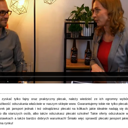
z zyskać tylko fajny oraz praktyczny plecak, należy wiedzieć ze ich ogromny wybó
żliwość odszukania właściwie w naszym sklepie www. Gwarantujemy tobie nie tylko plecak
rek jak jansport jednak i też odnajdziesz plecaki na kółkach jakie idealnie nadają się d
o dla starszych osób, albo także odszukasz plecaki szkolne! Takie oferty odszukacie 
stawkach a także bardzo dobrych warunkach! Śmiało więc sprawdź plecaki jansport jaki
 na rynku!