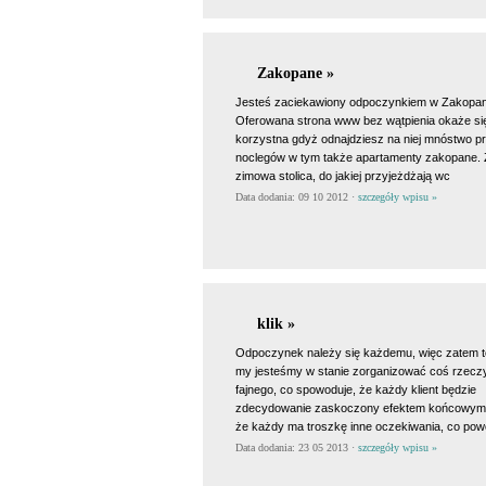
Zakopane »
Jesteś zaciekawiony odpoczynkiem w Zakop
Oferowana strona www bez wątpienia okaże si
korzystna gdyż odnajdziesz na niej mnóstwo p
noclegów w tym także apartamenty zakopane. 
zimowa stolica, do jakiej przyjeżdżają wc
Data dodania: 09 10 2012 ·
szczegóły wpisu »
klik »
Odpoczynek należy się każdemu, więc zatem t
my jesteśmy w stanie zorganizować coś rzecz
fajnego, co spowoduje, że każdy klient będzie
zdecydowanie zaskoczony efektem końcowym
że każdy ma troszkę inne oczekiwania, co pow
Data dodania: 23 05 2013 ·
szczegóły wpisu »