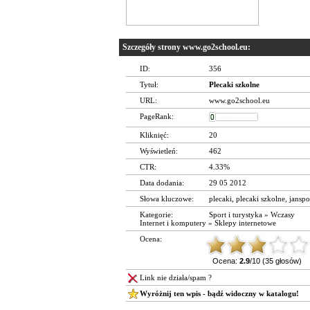
Szczegóły strony www.go2school.eu:
ID:
356
Tytuł:
Plecaki szkolne
URL:
www.go2school.eu
PageRank:
Kliknięć:
20
Wyświetleń:
462
CTR:
4.33%
Data dodania:
29 05 2012
Słowa kluczowe:
plecaki
,
plecaki szkolne
,
janspo
Kategorie:
Sport i turystyka
»
Wczasy
Internet i komputery
»
Sklepy internetowe
Ocena:
Ocena:
2.9
/10 (35 głosów)
Link nie działa/spam ?
Wyróżnij ten wpis - bądź widoczny w katalogu!