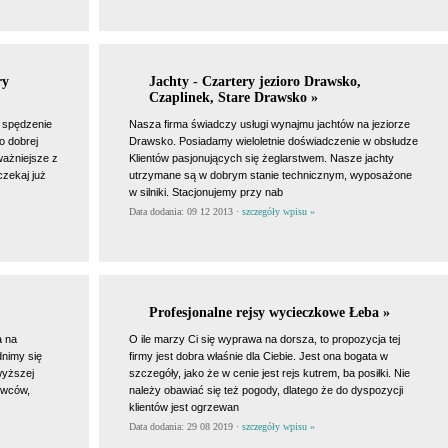
ry
Jachty - Czartery jezioro Drawsko,
Czaplinek, Stare Drawsko »
a spędzenie
Nasza firma świadczy usługi wynajmu jachtów na jeziorze
o dobrej
Drawsko. Posiadamy wieloletnie doświadczenie w obsłudze
jważniejsze z
Klientów pasjonujących się żeglarstwem. Nasze jachty
zekaj już
utrzymane są w dobrym stanie technicznym, wyposażone
w silniki. Stacjonujemy przy nab
Data dodania: 09 12 2013 ·
szczegóły wpisu »
Profesjonalne rejsy wycieczkowe Łeba »
a na
O ile marzy Ci się wyprawa na dorsza, to propozycja tej
dnimy się
firmy jest dobra właśnie dla Ciebie. Jest ona bogata w
wyższej
szczegóły, jako że w cenie jest rejs kutrem, ba posiłki. Nie
howców,
należy obawiać się też pogody, dlatego że do dyspozycji
klientów jest ogrzewan
Data dodania: 29 08 2019 ·
szczegóły wpisu »