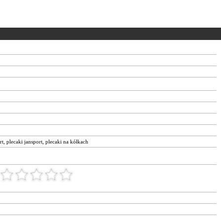
rt
,
plecaki jansport
,
plecaki na kółkach