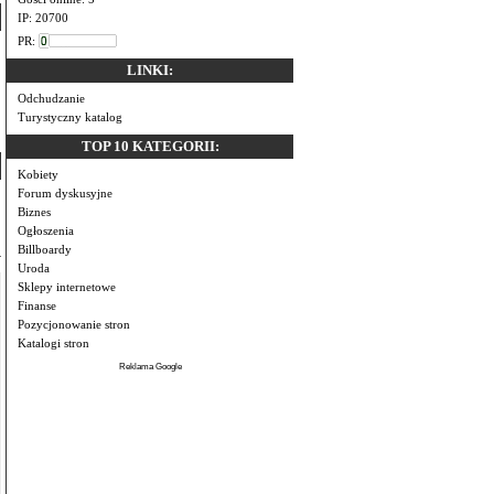
IP: 20700
PR:
LINKI:
Odchudzanie
Turystyczny katalog
TOP 10 KATEGORII:
Kobiety
Forum dyskusyjne
Biznes
Ogłoszenia
Billboardy
Uroda
Sklepy internetowe
Finanse
Pozycjonowanie stron
Katalogi stron
Reklama Google