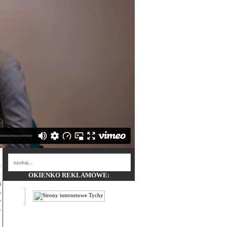
OKIENKO REKLAMOWE:
r
i
o
w
e