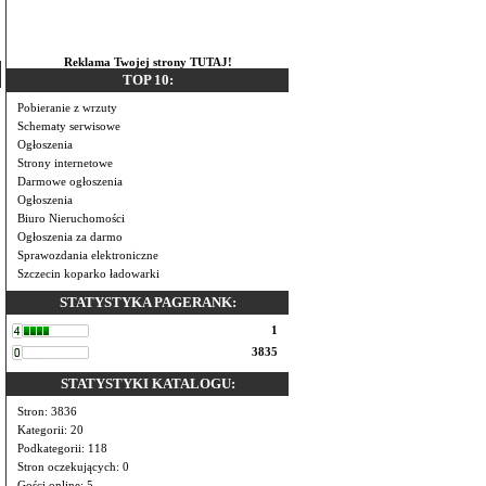
Reklama Twojej strony TUTAJ!
TOP 10:
Pobieranie z wrzuty
Schematy serwisowe
Ogłoszenia
Strony internetowe
Darmowe ogłoszenia
Ogłoszenia
Biuro Nieruchomości
Ogłoszenia za darmo
Sprawozdania elektroniczne
Szczecin koparko ładowarki
STATYSTYKA PAGERANK:
1
3835
STATYSTYKI KATALOGU:
Stron: 3836
Kategorii: 20
Podkategorii: 118
Stron oczekujących: 0
Gości online: 5