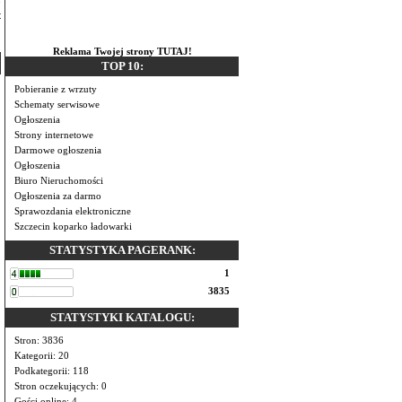
t
Reklama Twojej strony TUTAJ!
TOP 10:
Pobieranie z wrzuty
Schematy serwisowe
Ogłoszenia
Strony internetowe
Darmowe ogłoszenia
Ogłoszenia
Biuro Nieruchomości
Ogłoszenia za darmo
Sprawozdania elektroniczne
Szczecin koparko ładowarki
STATYSTYKA PAGERANK:
1
3835
STATYSTYKI KATALOGU:
Stron: 3836
Kategorii: 20
Podkategorii: 118
Stron oczekujących: 0
Gości online: 4