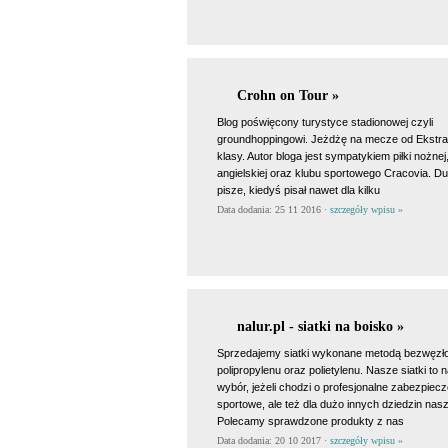
Crohn on Tour »
Blog poświęcony turystyce stadionowej czyli
groundhoppingowi. Jeżdżę na mecze od Ekstra
klasy. Autor bloga jest sympatykiem piłki nożne
angielskiej oraz klubu sportowego Cracovia. Du
pisze, kiedyś pisał nawet dla kilku
Data dodania: 25 11 2016 ·
szczegóły wpisu »
nalur.pl - siatki na boisko »
Sprzedajemy siatki wykonane metodą bezwęzł
polipropylenu oraz polietylenu. Nasze siatki to 
wybór, jeżeli chodzi o profesjonalne zabezpiecz
sportowe, ale też dla dużo innych dziedzin nas
Polecamy sprawdzone produkty z nas
Data dodania: 20 10 2017 ·
szczegóły wpisu »