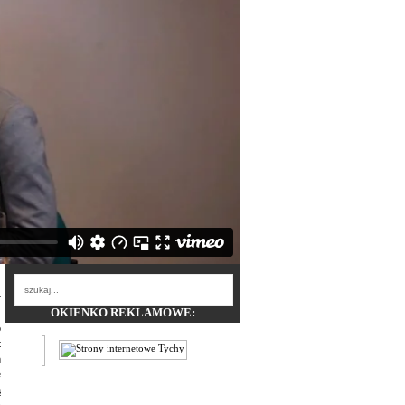
OKIENKO REKLAMOWE:
ź
o
t
m
e
ą
ć