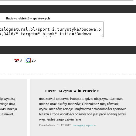
Budowa obiektów sportowych
3
25
mecze na żywo w internecie »
się wysoką
meczetv.pl to serwis livesports gdzie obejrzysz darmowe
żdego dnia
mecze oraz skróty meczów. Odszukasz tutaj również
ówki, hokeja
wyniki meczów, relacje i najświeższe wiadomości sportowe.
, a nawet
Nasza strona w całości poświęcona jest piłce nożnej Jeżeli
więc jesteś zagorzałym fane
Data dodania: 01 12 2012 ·
szczegóły wpisu »