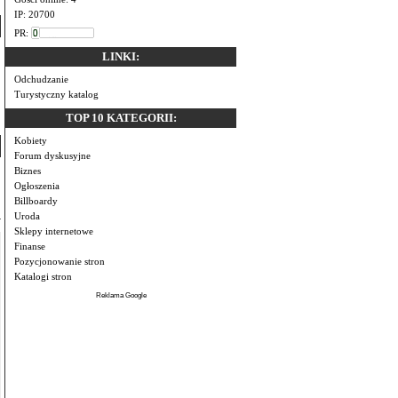
IP: 20700
PR:
LINKI:
Odchudzanie
Turystyczny katalog
TOP 10 KATEGORII:
Kobiety
Forum dyskusyjne
Biznes
Ogłoszenia
Billboardy
Uroda
Sklepy internetowe
Finanse
Pozycjonowanie stron
Katalogi stron
Reklama Google