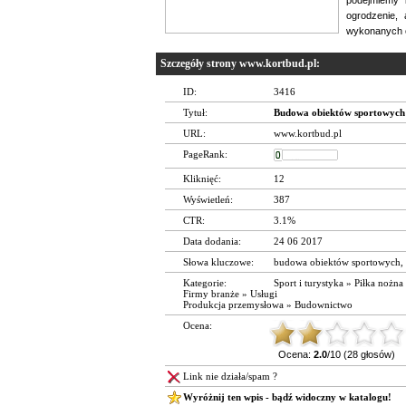
ogrodzenie, 
wykonanych ob
Szczegóły strony www.kortbud.pl:
ID:
3416
Tytuł:
Budowa obiektów sportowych
URL:
www.kortbud.pl
PageRank:
Kliknięć:
12
Wyświetleń:
387
CTR:
3.1%
Data dodania:
24 06 2017
Słowa kluczowe:
budowa obiektów sportowych
,
Kategorie:
Sport i turystyka
»
Piłka nożna
Firmy branże
»
Usługi
Produkcja przemysłowa
»
Budownictwo
Ocena:
Ocena:
2.0
/10 (28 głosów)
Link nie działa/spam ?
Wyróżnij ten wpis - bądź widoczny w katalogu!