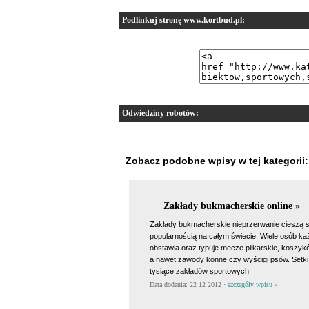
Podlinkuj stronę www.kortbud.pl:
Odwiedziny robotów:
Zobacz podobne wpisy w tej kategorii:
Zakłady bukmacherskie online »
Zakłady bukmacherskie nieprzerwanie cieszą 
popularnością na całym świecie. Wiele osób ka
obstawia oraz typuje mecze piłkarskie, koszyk
a nawet zawody konne czy wyścigi psów. Setki
tysiące zakładów sportowych
Data dodania: 22 12 2012 ·
szczegóły wpisu »