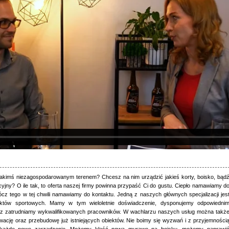
akimś niezagospodarowanym terenem? Chcesz na nim urządzić jakieś korty, boisko, bąd
yjny? O ile tak, to oferta naszej firmy powinna przypaść Ci do gustu. Ciepło namawiamy d
rócz tego w tej chwili namawiamy do kontaktu. Jedną z naszych głównych specjalizacji jes
któw sportowych. Mamy w tym wieloletnie doświadczenie, dysponujemy odpowiedni
z zatrudniamy wykwalifikowanych pracowników. W wachlarzu naszych usług można takż
wację oraz przebudowę już istniejących obiektów. Nie boimy się wyzwań i z przyjemności
każde nowe zarządzenie. Możemy kłaść nową murawę na boisku, możemy naprawi