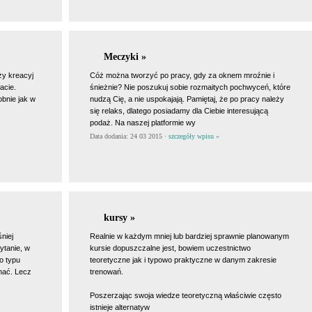
Meczyki »
ży kreacyj
Cóż można tworzyć po pracy, gdy za oknem mroźnie i
acie.
śnieżnie? Nie poszukuj sobie rozmaitych pochwyceń, które
bnie jak w
nudzą Cię, a nie uspokajają. Pamiętaj, że po pracy należy
się relaks, dlatego posiadamy dla Ciebie interesującą
podaż. Na naszej platformie wy
Data dodania: 24 03 2015 ·
szczegóły wpisu »
kursy »
niej
Realnie w każdym mniej lub bardziej sprawnie planowanym
ytanie, w
kursie dopuszczalne jest, bowiem uczestnictwo
o typu
teoretyczne jak i typowo praktyczne w danym zakresie
nać. Lecz
trenowań.
Poszerzając swoja wiedze teoretyczną właściwie często
istnieje alternatyw