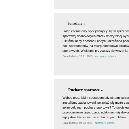
lonsdale »
Sklep internetowy specjalizujący się w sprzeda
sportowej dodatkowych marek w czytelnej wypł
Fikuśna łachy spośród Londynu określona podo
celu sportsmenów, na miarę dodatkowo kibiców
sportowych. W sklepie przyuważycie włożenia
Data dodania: 28 11 2013 ·
szczegóły wpisu »
Puchary sportowe »
Wobec tego, jakim sposobem gdzieś tam wcześ
zostaliśmy zaplanowani, pojawiać się może zap
jakim celu nam puchary sportowe? To swoisteg
przypomnienie tego, czego udało nam się doko
egzystuje także dość szeroka grupa człeków
Data dodania: 04 03 2015 ·
szczegóły wpisu »