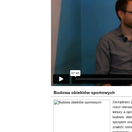
Budowa obiektów sportowych
Zarządzasz j
rzecz rekreac
lektury a op
budowa obie
sprzętem ora
znaleźć reno
podejmiemy 