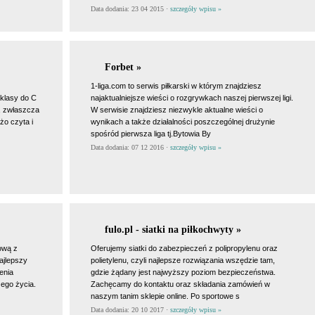
Data dodania: 23 04 2015 ·
szczegóły wpisu »
Forbet »
1-liga.com to serwis piłkarski w którym znajdziesz
klasy do C
najaktualniejsze wieści o rozgrywkach naszej pierwszej ligi.
j, zwłaszcza
W serwisie znajdziesz niezwykle aktualne wieści o
żo czyta i
wynikach a także działalności poszczególnej drużynie
spośród pierwsza liga tj.Bytowia By
Data dodania: 07 12 2016 ·
szczegóły wpisu »
fulo.pl - siatki na piłkochwyty »
ową z
Oferujemy siatki do zabezpieczeń z polipropylenu oraz
najlepszy
polietylenu, czyli najlepsze rozwiązania wszędzie tam,
enia
gdzie żądany jest najwyższy poziom bezpieczeństwa.
zego życia.
Zachęcamy do kontaktu oraz składania zamówień w
naszym tanim sklepie online. Po sportowe s
Data dodania: 20 10 2017 ·
szczegóły wpisu »