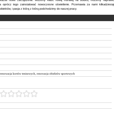
a oprócz tego zainstalować nowoczesne oświetlenie. Przemawia za nami kilkadziesią
iektów, i pasja z którą z którą podchodzimy do naszej pracy.
renowacja kortów tenisowych
,
renowacja obiektów sportowych