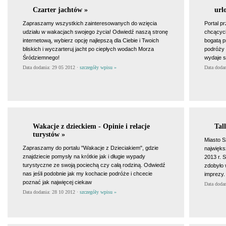
Czarter jachtów »
url
Zapraszamy wszystkich zainteresowanych do wzięcia
Portal p
udziału w wakacjach swojego życia! Odwiedź naszą stronę
chcących
internetową, wybierz opcję najlepszą dla Ciebie i Twoich
bogatą p
bliskich i wyczarteruj jacht po ciepłych wodach Morza
podróży 
Śródziemnego!
wydaje s
Data dodania: 29 05 2012 ·
szczegóły wpisu »
Data doda
Wakacje z dzieckiem - Opinie i relacje
Tal
turystów »
Miasto S
Zapraszamy do portalu "Wakacje z Dzieciakiem", gdzie
najwięks
znajdziecie pomysły na krótkie jak i długie wypady
2013 r. 
turystyczne ze swoją pociechą czy całą rodziną. Odwiedź
zdobyło 
nas jeśli podobnie jak my kochacie podróże i chcecie
imprezy.
poznać jak najwięcej ciekaw
Data doda
Data dodania: 28 10 2012 ·
szczegóły wpisu »