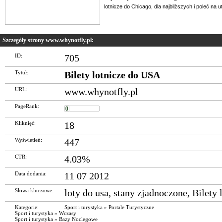
lotnicze do Chicago, dla najbliższych i poleć na u
Szczegóły strony www.whynotfly.pl:
ID:
705
Tytuł:
Bilety lotnicze do USA
URL:
www.whynotfly.pl
PageRank:
Kliknięć:
18
Wyświetleń:
447
CTR:
4.03%
Data dodania:
11 07 2012
Słowa kluczowe:
loty do usa
,
stany zjadnoczone
,
Bilety 
Kategorie:
Sport i turystyka
»
Portale Turystyczne
Sport i turystyka
»
Wczasy
Sport i turystyka
»
Bazy Noclegowe