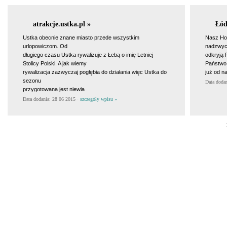
atrakcje.ustka.pl »
Łód
Ustka obecnie znane miasto przede wszystkim
Nasz Hot
urlopowiczom. Od
nadzwycz
długiego czasu Ustka rywalizuje z Łebą o imię Letniej
odkryją 
Stolicy Polski. A jak wiemy
Państwo 
rywalizacja zazwyczaj pogłębia do działania więc Ustka do
już od n
sezonu
Data doda
przygotowana jest niewia
Data dodania: 28 06 2015 ·
szczegóły wpisu »