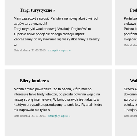
Targi turystyczne »
Pod
Mam zaszczyt zaprosić Państwa na nową jakość wśród
Portal z
targów turystycznych!
ciekawe 
Targi turystyki weekendowej "Atrakcje Regionów" to
Polsce i
zupełnie nowe podejście do tego rodzaju imprez.
podróżni
Zapraszamy do wystawiania się wszystkie firmy z branży
miejscac
tu
Data doda
Data dodania: 31 03 2013 ·
szczegóły wpisu »
Bilety lotnicze »
Wak
Można śmiało powiedzieć, że ta osoba, którą mocno
Serwis A
interesują tanie bilety lotnicze, po prostu powinna wejść na
dokonani
naszą stronę internetową. W końcu prawda jest taka, iż w
agrotury
każdym przypadku sprzedajemy te tanie loty Ryanair, które
obiekty 
tak naprawdę nie tylko s
– pasjon
Data dodania: 23 11 2013 ·
szczegóły wpisu »
Data doda