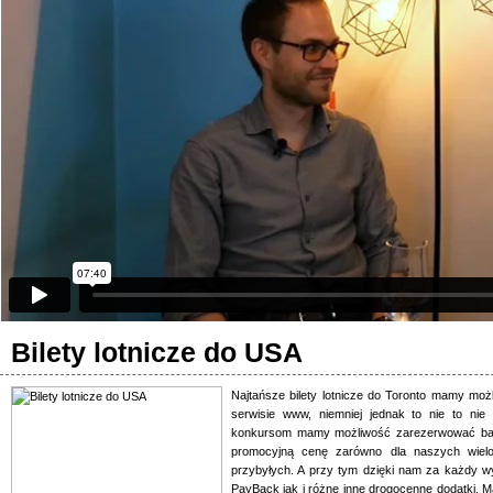
Bilety lotnicze do USA
Najtańsze bilety lotnicze do Toronto mamy 
serwisie www, niemniej jednak to nie to ni
konkursom mamy możliwość zarezerwować bard
promocyjną cenę zarówno dla naszych wielok
przybyłych. A przy tym dzięki nam za każdy wy
PayBack jak i różne inne drogocenne dodatki. M