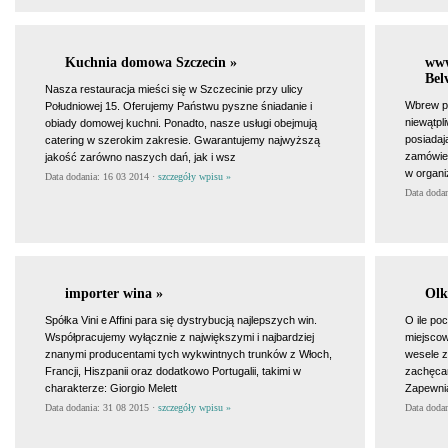
Kuchnia domowa Szczecin »
www
Bel
Nasza restauracja mieści się w Szczecinie przy ulicy
Wbrew p
Południowej 15. Oferujemy Państwu pyszne śniadanie i
niewątpl
obiady domowej kuchni. Ponadto, nasze usługi obejmują
posiadaj
catering w szerokim zakresie. Gwarantujemy najwyższą
zamówien
jakość zarówno naszych dań, jak i wsz
w organi
Data dodania: 16 03 2014 ·
szczegóły wpisu »
Data doda
importer wina »
Olk
Spółka Vini e Affini para się dystrybucją najlepszych win.
O ile po
Współpracujemy wyłącznie z największymi i najbardziej
miejscow
znanymi producentami tych wykwintnych trunków z Włoch,
wesele z
Francji, Hiszpanii oraz dodatkowo Portugalii, takimi w
zachęcam
charakterze: Giorgio Melett
Zapewnia
Data dodania: 31 08 2015 ·
szczegóły wpisu »
Data doda