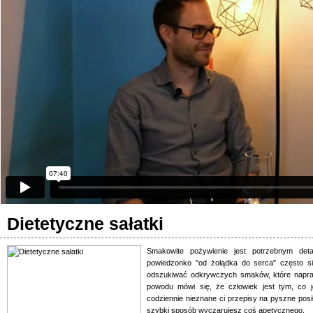
Dietetyczne sałatki
Smakowite pożywienie jest potrzebnym det
powiedzonko "od żołądka do serca" często si
odszukiwać odkrywczych smaków, które napra
powodu mówi się, że człowiek jest tym, co je.
codziennie nieznane ci przepisy na pyszne posił
szybki sposób wyczarujesz coś apetycznego.