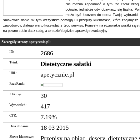
Nie można zapomnieć o tym, że coraz bliżej
połowie, jednakże gdy obawiasz się fiaska. Po
może być kluczem do serca Twojej wybranki, dl
smakowite danie. W tym wszystkim pomogą Ci przepisy kucharskie, które znajdujesz 
zawodowcy, dlatego warto korzystać z tego serwisu. Pomysły na różnorakie posiłki są s
na pewno sobie dasz radę, a ten dzień będzie naprawdę rewelacyjny!
Szczegóły strony apetycznie.pl :
ID:
2686
Tytuł:
Dietetyczne sałatki
URL:
apetycznie.pl
PageRank:
Kliknięć:
30
Wyświetleń:
417
CTR:
7.19%
Data dodania:
18 03 2015
Słowa kluczowe:
Przepisy na obiad
,
desery
,
dietetyczne 