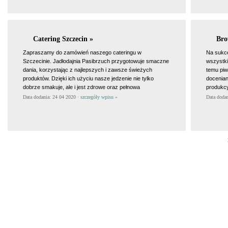
Catering Szczecin »
Bro
Zapraszamy do zamówień naszego cateringu w
Na sukce
Szczecinie. Jadłodajnia Pasibrzuch przygotowuje smaczne
wszystki
dania, korzystając z najlepszych i zawsze świeżych
temu piw
produktów. Dzięki ich użyciu nasze jedzenie nie tylko
docenian
dobrze smakuje, ale i jest zdrowe oraz pełnowa
produkcy
Data dodania: 24 04 2020 ·
szczegóły wpisu »
Data doda