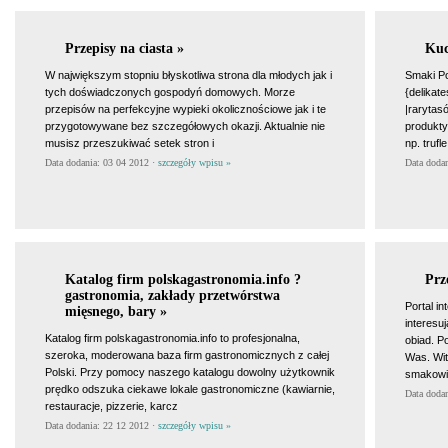
Przepisy na ciasta »
Kuc
W największym stopniu błyskotliwa strona dla młodych jak i
Smaki Po
tych doświadczonych gospodyń domowych. Morze
{delikat
przepisów na perfekcyjne wypieki okolicznościowe jak i te
|rarytas
przygotowywane bez szczegółowych okazji. Aktualnie nie
produkty
musisz przeszukiwać setek stron i
np. trufl
Data dodania: 03 04 2012 ·
szczegóły wpisu »
Data doda
Katalog firm polskagastronomia.info ?
Prz
gastronomia, zakłady przetwórstwa
Portal i
mięsnego, bary »
interesu
Katalog firm polskagastronomia.info to profesjonalna,
obiad. P
szeroka, moderowana baza firm gastronomicznych z całej
Was. Wit
Polski. Przy pomocy naszego katalogu dowolny użytkownik
smakowit
prędko odszuka ciekawe lokale gastronomiczne (kawiarnie,
Data doda
restauracje, pizzerie, karcz
Data dodania: 22 12 2012 ·
szczegóły wpisu »