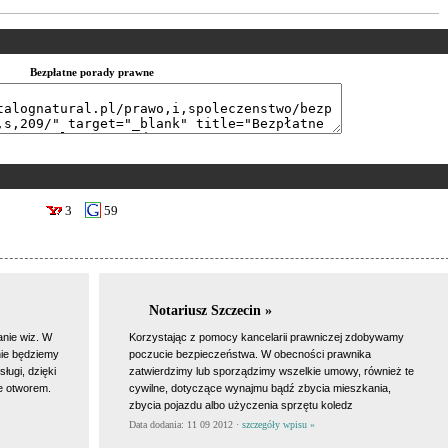
Bezpłatne porady prawne
3
59
Notariusz Szczecin »
anie wiz. W
Korzystając z pomocy kancelarii prawniczej zdobywamy
nie będziemy
poczucie bezpieczeństwa. W obecności prawnika
ługi, dzięki
zatwierdzimy lub sporządzimy wszelkie umowy, również te
ie otworem.
cywilne, dotyczące wynajmu bądź zbycia mieszkania,
zbycia pojazdu albo użyczenia sprzętu koledz
Data dodania: 11 09 2012 ·
szczegóły wpisu »