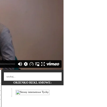
OKIENKO REKLAMOWE:
a
ć
w
o
a
.
t