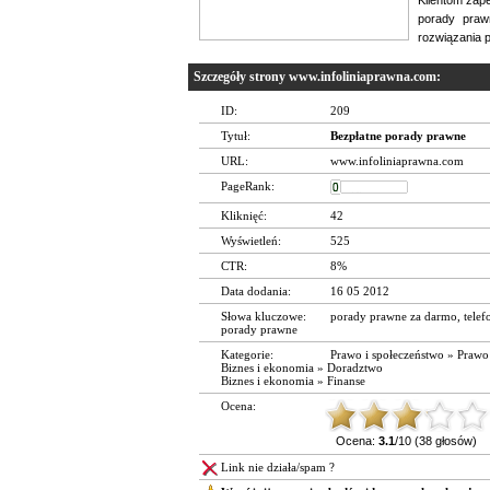
porady praw
rozwiązania 
Szczegóły strony www.infoliniaprawna.com:
ID:
209
Tytuł:
Bezpłatne porady prawne
URL:
www.infoliniaprawna.com
PageRank:
Kliknięć:
42
Wyświetleń:
525
CTR:
8%
Data dodania:
16 05 2012
Słowa kluczowe:
porady prawne za darmo
,
tele
porady prawne
Kategorie:
Prawo i społeczeństwo
»
Prawo
Biznes i ekonomia
»
Doradztwo
Biznes i ekonomia
»
Finanse
Ocena:
Ocena:
3.1
/10 (38 głosów)
Link nie działa/spam ?