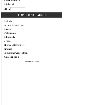
IP: 20700
PR:
TOP 10 KATEGORII:
Kobiety
Forum dyskusyjne
Biznes
Ogłoszenia
Billboardy
Uroda
Sklepy internetowe
Finanse
Pozycjonowanie stron
Katalogi stron
Reklama Google