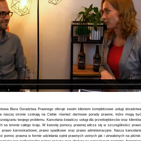
netowa Biura Doradztwa Prawnego oferuje swoim klientom kompleksowe usługi doradztw
a naszej stronie czekają na Ciebie również darmowe porady prawne, które mogą by
związaniu twojego problemu. Kancelaria świadczy usługi dla przedsiębiorców oraz klientó
ch na terenie całego kraju. W kwestię pomocy prawnej wlicza się w szczególności: praw
 prawo karnoskarbowe, prawo spadkowe oraz prawo administracyjne. Nasza kancelari
ież pomoc prawna w formie udzielania opinii prawnych ustnych jak i utrwalonych na piśmie
ewniania jest profesjonalna pomoc prawna oraz obsługa na najwyższym poziomie. Natomias