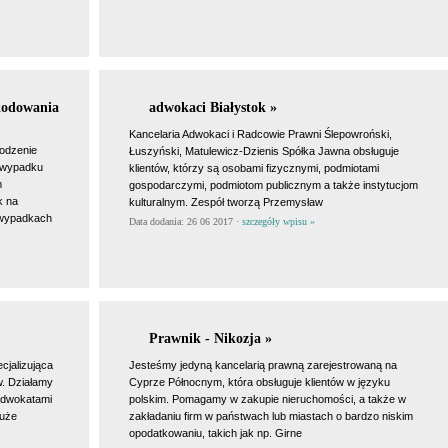
kodowania
adwokaci Białystok »
Kancelaria Adwokaci i Radcowie Prawni Ślepowroński,
hodzenie
Łuszyński, Matulewicz-Dzienis Spółka Jawna obsługuje
 wypadku
klientów, którzy są osobami fizycznymi, podmiotami
m
gospodarczymi, podmiotom publicznym a także instytucjom
k na
kulturalnym. Zespół tworzą Przemysław
 wypadkach
Data dodania: 26 06 2017 ·
szczegóły wpisu »
Prawnik - Nikozja »
cjalizująca
Jesteśmy jedyną kancelarią prawną zarejestrowaną na
w. Działamy
Cyprze Północnym, która obsługuje klientów w języku
 adwokatami
polskim. Pomagamy w zakupie nieruchomości, a także w
duże
zakładaniu firm w państwach lub miastach o bardzo niskim
opodatkowaniu, takich jak np. Girne