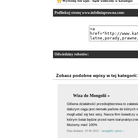
Wyróżnij ten wpis - bądź widoczny w katalogu!
Podlinkuj stronę www.infoliniaprawna.com:
Odwiedziny robotów:
Zobacz podobne wpisy w tej kategorii:
Wiza do Mongolii »
Główna działalność przedsiębiorstwa to załatwi
dalszym ciągu jest niemało państw do których 
mogli udać się bez wizy. Nasza firm świadczy us
którym świat będzie przed nami stał praktyczn
Możemy mieć 100%
Data dodania: 19 06 2012 ·
szczegóły wpisu »