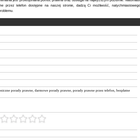
ne przez telefon dostępne na naszej stronie, dadzą Ci możliwość, natychmiastoweg
problemu.
foniczne porady prawne
,
darmowe porady prawne
,
porady prawne przez telefon
,
bezpłatne