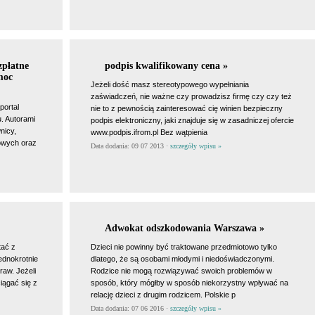
płatne
podpis kwalifikowany cena »
moc
Jeżeli dość masz stereotypowego wypełniania
zaświadczeń, nie ważne czy prowadzisz firmę czy czy też
ortal
nie to z pewnością zainteresować cię winien bezpieczny
. Autorami
podpis elektroniczny, jaki znajduje się w zasadniczej ofercie
nicy,
www.podpis.ifrom.pl Bez wątpienia
kowych oraz
Data dodania: 09 07 2013 ·
szczegóły wpisu »
Adwokat odszkodowania Warszawa »
tać z
Dzieci nie powinny być traktowane przedmiotowo tylko
ednokrotnie
dlatego, że są osobami młodymi i niedoświadczonymi.
raw. Jeżeli
Rodzice nie mogą rozwiązywać swoich problemów w
iągać się z
sposób, który mógłby w sposób niekorzystny wpływać na
relację dzieci z drugim rodzicem. Polskie p
Data dodania: 07 06 2016 ·
szczegóły wpisu »