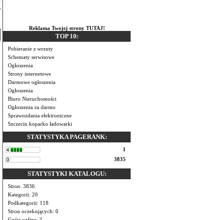
o
Reklama Twojej strony TUTAJ!
TOP 10:
Pobieranie z wrzuty
Schematy serwisowe
Ogłoszenia
Strony internetowe
Darmowe ogłoszenia
Ogłoszenia
Biuro Nieruchomości
Ogłoszenia za darmo
Sprawozdania elektroniczne
Szczecin koparko ładowarki
STATYSTYKA PAGERANK:
1
3835
STATYSTYKI KATALOGU:
Stron: 3836
Kategorii: 20
Podkategorii: 118
Stron oczekujących: 0
Gości online: 2