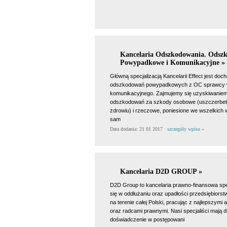
Kancelaria Odszkodowania. Odsz
Powypadkowe i Komunikacyjne »
Główną specjalizacją Kancelarii Effect jest doc
odszkodowań powypadkowych z OC sprawcy
komunikacyjnego. Zajmujemy się uzyskiwanie
odszkodowań za szkody osobowe (uszczerbe
zdrowiu) i rzeczowe, poniesione we wszelkich
sam
Data dodania: 21 01 2017 ·
szczegóły wpisu »
Kancelaria D2D GROUP »
D2D Group to kancelaria prawno-finansowa spe
się w oddłużaniu oraz upadłości przedsiębiorst
na terenie całej Polski, pracując z najlepszymi
oraz radcami prawnymi. Nasi specjaliści mają 
doświadczenie w postępowani