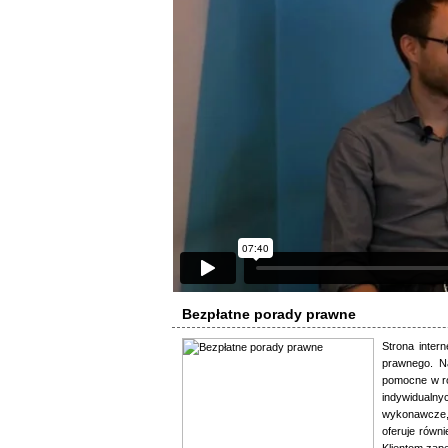
Bezpłatne porady prawne
Strona inter
prawnego. N
pomocne w ro
indywidualny
wykonawcze,
oferuje równ
Klientom zap