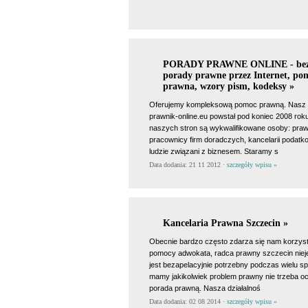
PORADY PRAWNE ONLINE - bez
porady prawne przez Internet, po
prawna, wzory pism, kodeksy »
Oferujemy kompleksową pomoc prawną. Nasz p
prawnik-online.eu powstał pod koniec 2008 roku
naszych stron są wykwalifikowane osoby: praw
pracownicy firm doradczych, kancelarii podat
ludzie związani z biznesem. Staramy s
Data dodania: 21 11 2012 ·
szczegóły wpisu »
Kancelaria Prawna Szczecin »
Obecnie bardzo często zdarza się nam korzys
pomocy adwokata, radca prawny szczecin niej
jest bezapelacyjnie potrzebny podczas wielu sp
mamy jakikolwiek problem prawny nie trzeba oc
porada prawną. Nasza działalnoś
Data dodania: 02 08 2014 ·
szczegóły wpisu »