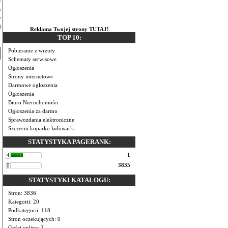
a
o
j
Reklama Twojej strony TUTAJ!
TOP 10:
Pobieranie z wrzuty
Schematy serwisowe
Ogłoszenia
Strony internetowe
Darmowe ogłoszenia
Ogłoszenia
Biuro Nieruchomości
Ogłoszenia za darmo
Sprawozdania elektroniczne
Szczecin koparko ładowarki
STATYSTYKA PAGERANK:
1
3835
STATYSTYKI KATALOGU:
Stron: 3836
Kategorii: 20
Podkategorii: 118
Stron oczekujących: 0
Gości online: 2