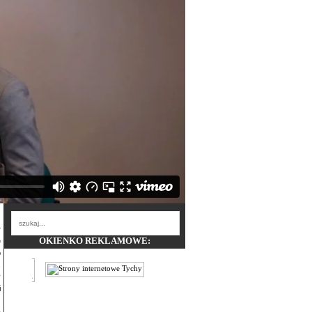
OKIENKO REKLAMOWE:
e
o
,
y
i
ż
a