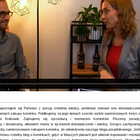
apoznajcie się Państwo z porcją rzetelnej wiedzy, ponieważ stanowi ona doświadczon
amach zakupu kominka. Publikujemy na jego łamach szeroki wybór wartościowych treści 
w Krakowie. Zajmujemy się sprzedażą i montażem kominków. Piszemy porady
 i doradzamy, albowiem mamy w tej kwestii doświadczenie i wiedzę. Gorąco zachęcam
oby zainteresowane zakupem kominka, do odwiedzenia naszego bloga poradnikowego. Jeśl
ństwu rzetelny blog o kominkach, gdyż w Waszych planach jest właśnie kupowanie i monta
ądzenia, zapraszamy do odwiedzenia naszego fachowego bloga poradnikowego. Mamy dl