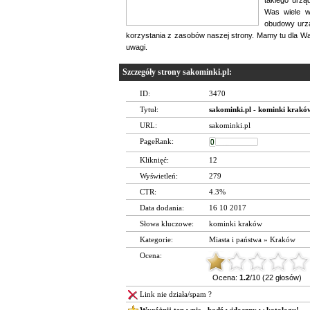
Was wiele w
obudowy urzą
korzystania z zasobów naszej strony. Mamy tu dla W
uwagi.
Szczegóły strony sakominki.pl:
ID:
3470
Tytuł:
sakominki.pl - kominki krakó
URL:
sakominki.pl
PageRank:
Kliknięć:
12
Wyświetleń:
279
CTR:
4.3%
Data dodania:
16 10 2017
Słowa kluczowe:
kominki kraków
Kategorie:
Miasta i państwa
»
Kraków
Ocena:
Ocena:
1.2
/10 (22 głosów)
Link nie działa/spam ?
Wyróżnij ten wpis - bądź widoczny w katalogu!