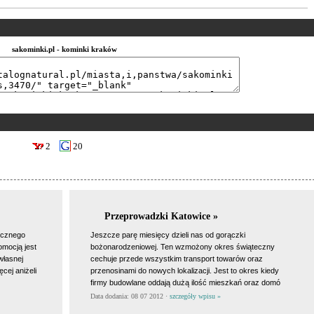
sakominki.pl - kominki kraków
2
20
Przeprowadzki Katowice »
icznego
Jeszcze parę miesięcy dzieli nas od gorączki
omocją jest
bożonarodzeniowej. Ten wzmożony okres świąteczny
własnej
cechuje przede wszystkim transport towarów oraz
cej aniżeli
przenosinami do nowych lokalizacji. Jest to okres kiedy
firmy budowlane oddają dużą ilość mieszkań oraz domó
Data dodania: 08 07 2012 ·
szczegóły wpisu »