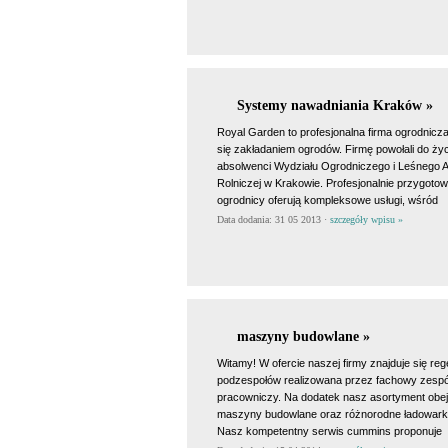
Systemy nawadniania Kraków »
Royal Garden to profesjonalna firma ogrodnicza
się zakładaniem ogrodów. Firmę powołali do życ
absolwenci Wydziału Ogrodniczego i Leśnego 
Rolniczej w Krakowie. Profesjonalnie przygotow
ogrodnicy oferują kompleksowe usługi, wśród
Data dodania: 31 05 2013 ·
szczegóły wpisu »
maszyny budowlane »
Witamy! W ofercie naszej firmy znajduje się re
podzespołów realizowana przez fachowy zespó
pracowniczy. Na dodatek nasz asortyment obe
maszyny budowlane oraz różnorodne ładowarki
Nasz kompetentny serwis cummins proponuje