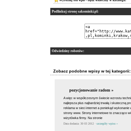
Podlinkuj stronę sakominki.pl:
Odwiedziny robotów:
Zobacz podobne wpisy w tej kategorii:
pozycjonowanie radom »
A więc w współczesnym świecie wzrostu techn
najlepsza plus najbardziej trwałą i skuteczną pr
reklama w sieci internet a poniekąd wykonanie 
strony www. Strony internetowe to znacząco wię
wizytówka firmy. Na stronie
Data dodania: 30 03 2012 ·
szczegóły wpisu »