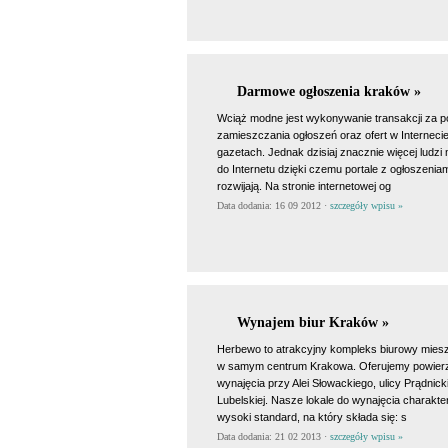
Darmowe ogłoszenia kraków »
Wciąż modne jest wykonywanie transakcji za 
zamieszczania ogłoszeń oraz ofert w Internecie
gazetach. Jednak dzisiaj znacznie więcej ludzi
do Internetu dzięki czemu portale z ogłoszeniam
rozwijają. Na stronie internetowej og
Data dodania: 16 09 2012 ·
szczegóły wpisu »
Wynajem biur Kraków »
Herbewo to atrakcyjny kompleks biurowy mies
w samym centrum Krakowa. Oferujemy powierz
wynajęcia przy Alei Słowackiego, ulicy Prądnickie
Lubelskiej. Nasze lokale do wynajęcia charakte
wysoki standard, na który składa się: s
Data dodania: 21 02 2013 ·
szczegóły wpisu »