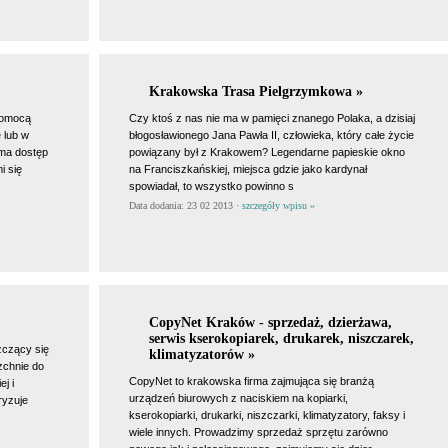
Krakowska Trasa Pielgrzymkowa »
pomocą
Czy ktoś z nas nie ma w pamięci znanego Polaka, a dzisiaj
 lub w
błogosławionego Jana Pawła II, człowieka, który całe życie
 ma dostęp
powiązany był z Krakowem? Legendarne papieskie okno
i się
na Franciszkańskiej, miejsca gdzie jako kardynał
spowiadał, to wszystko powinno s
Data dodania: 23 02 2013 ·
szczegóły wpisu »
CopyNet Kraków - sprzedaż, dzierżawa,
serwis kserokopiarek, drukarek, niszczarek,
zczący się
klimatyzatorów »
chnie do
CopyNet to krakowska firma zajmująca się branżą
j i
urządzeń biurowych z naciskiem na kopiarki,
ryzuje
kserokopiarki, drukarki, niszczarki, klimatyzatory, faksy i
wiele innych. Prowadzimy sprzedaż sprzętu zarówno