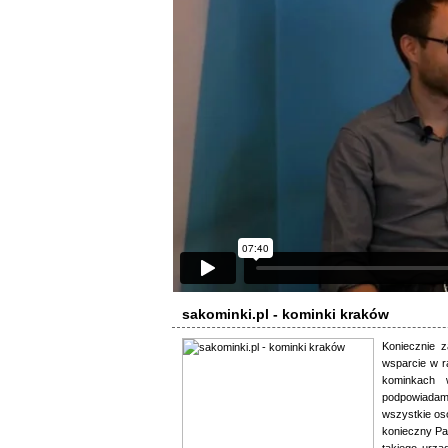
sakominki.pl - kominki kraków
Koniecznie z
wsparcie w r
kominkach 
podpowiadamy
wszystkie os
konieczny Pa
takiego urz