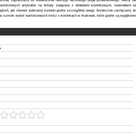
artościowych artykułów na tematy związane z wkładami kominkowymi, materiałami n
dzeń, jak również polecamy kominki godne szczególnej uwagi. Serdecznie zachęcamy d
as szeroki wybór wartościowych treści o kominkach w Krakowie, które godne są wyjątkowe
w