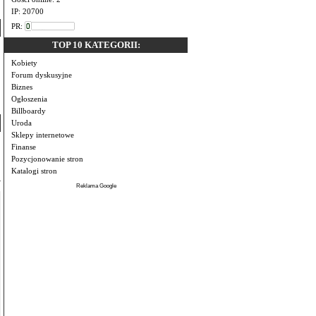
IP: 20700
PR:
TOP 10 KATEGORII:
Kobiety
Forum dyskusyjne
Biznes
Ogłoszenia
Billboardy
Uroda
Sklepy internetowe
Finanse
Pozycjonowanie stron
Katalogi stron
Reklama Google