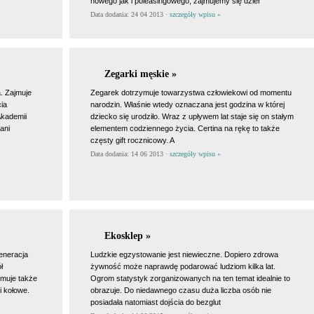
nowego jak i poleasingowego, zajmujemy się dzier
Data dodania: 24 04 2013 ·
szczegóły wpisu »
Zegarki męskie »
. Zajmuje
Zegarek dotrzymuje towarzystwa człowiekowi od momentu
ia
narodzin. Właśnie wtedy oznaczana jest godzina w której
Akademii
dziecko się urodziło. Wraz z upływem lat staje się on stałym
ani
elementem codziennego życia. Certina na rękę to także
częsty gift rocznicowy. A
Data dodania: 14 06 2013 ·
szczegóły wpisu »
Ekosklep »
generacja
Ludzkie egzystowanie jest niewieczne. Dopiero zdrowa
ł
żywność może naprawdę podarować ludziom kilka lat.
jmuje także
Ogrom statystyk zorganizowanych na ten temat idealnie to
 kołowe.
obrazuje. Do niedawnego czasu duża liczba osób nie
posiadała natomiast dojścia do bezglut