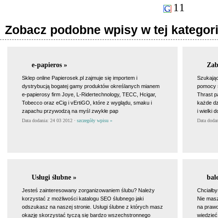
11
Zobacz podobne wpisy w tej kategori
e-papieros »
Zab
Sklep online Papierosek.pl zajmuje się importem i
Szukając
dystrybucją bogatej gamy produktów określanych mianem
pomocy s
e-papierosy firm Joye, L-Ridertechnology, TECC, Hcigar,
Thrast p
Tobecco oraz eCig i vErtiGO, które z wyglądu, smaku i
każde dz
zapachu przywodzą na myśl zwykłe pap
i wielki 
Data dodania: 24 03 2012 ·
szczegóły wpisu »
Data doda
Usługi ślubne »
bal
Jesteś zainteresowany zorganizowaniem ślubu? Należy
Chciałby
korzystać z możliwości katalogu SEO ślubnego jaki
Nie masz
odszukasz na naszej stronie. Usługi ślubne z których masz
na prawd
okazję skorzystać tyczą się bardzo wszechstronnego
wiedzieć