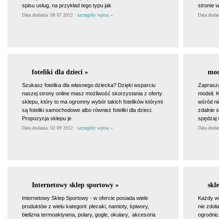
spisu usług, na przykład tego typu jak
stronie
Data dodania: 08 07 2012 ·
szczegóły wpisu »
Data doda
foteliki dla dzieci »
mod
Szukasz fotelika dla własnego dziecka? Dzięki wsparciu
Zaprasz
naszej strony online masz możliwość skorzystania z oferty
modeli. 
sklepu, który to ma ogromny wybór takich fotelików którymi
wśród ni
są foteliki samochodowe albo również foteliki dla dzieci.
zdalnie 
Propozycja sklepu je
spędzaj 
Data dodania: 02 09 2012 ·
szczegóły wpisu »
Data doda
Internetowy sklep sportowy »
skl
Internetowy Sklep Sportowy - w ofercie posiada wiele
Każdy wła
produktów z wielu kategorii: plecaki, namioty, śpiwory,
nie zdo
bielizna termoaktywna, polary, gogle, okulary, akcesoria
ogrodni