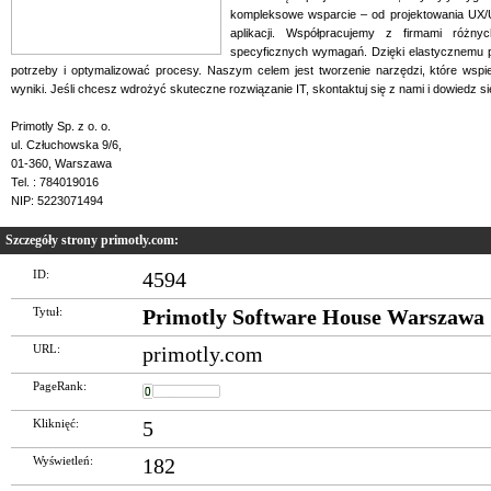
kompleksowe wsparcie – od projektowania UX/UI
aplikacji. Współpracujemy z firmami różn
specyficznych wymagań. Dzięki elastycznemu 
potrzeby i optymalizować procesy. Naszym celem jest tworzenie narzędzi, które wspi
wyniki. Jeśli chcesz wdrożyć skuteczne rozwiązanie IT, skontaktuj się z nami i dowiedz si
Primotly Sp. z o. o.
ul. Człuchowska 9/6,
01-360, Warszawa
Tel. : 784019016
NIP: 5223071494
Szczegóły strony primotly.com:
ID:
4594
Tytuł:
Primotly Software House Warszawa
URL:
primotly.com
PageRank:
Kliknięć:
5
Wyświetleń:
182