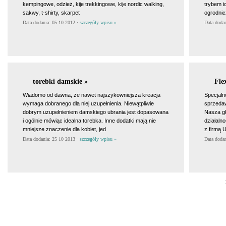
kempingowe, odzież, kije trekkingowe, kije nordic walking,
trybem i
sakwy, t-shirty, skarpet
ogrodnic
Data dodania: 05 10 2012 ·
szczegóły wpisu »
Data doda
torebki damskie »
Fle
Wiadomo od dawna, że nawet najszykowniejsza kreacja
Specjaln
wymaga dobranego dla niej uzupełnienia. Niewątpliwie
sprzeda
dobrym uzupełnieniem damskiego ubrania jest dopasowana
Nasza gł
i ogólnie mówiąc idealna torebka. Inne dodatki mają nie
działaln
mniejsze znaczenie dla kobiet, jed
z firmą 
Data dodania: 25 10 2013 ·
szczegóły wpisu »
Data doda