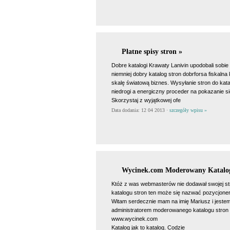
Płatne spisy stron »
Dobre katalogi Krawaty Lanivin upodobali sobie
niemniej dobry katalog stron dobrforsa fiskalna
skalę światową biznes. Wysyłanie stron do kat
niedrogi a energiczny proceder na pokazanie si
Skorzystaj z wyjątkowej ofe
Data dodania: 12 04 2013 ·
szczegóły wpisu »
Wycinek.com Moderowany Katalog
Któż z was webmasterów nie dodawał swojej st
katalogu stron ten może się nazwać pozycjoner
Witam serdecznie mam na imię Mariusz i jeste
administratorem moderowanego katalogu stron
www.wycinek.com
Katalog jak to katalog. Codzie