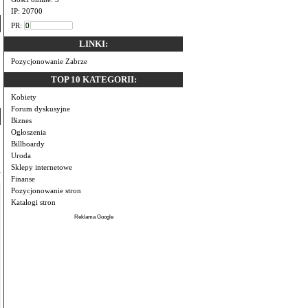
IP: 20700
PR:
LINKI:
Pozycjonowanie Zabrze
TOP 10 KATEGORII:
Kobiety
Forum dyskusyjne
Biznes
Ogłoszenia
Billboardy
Uroda
Sklepy internetowe
Finanse
Pozycjonowanie stron
Katalogi stron
Reklama Google