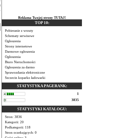
i
e
Reklama Twojej strony TUTAJ!
TOP 10:
Pobieranie z wrzuty
Schematy serwisowe
Ogłoszenia
Strony internetowe
Darmowe ogłoszenia
Ogłoszenia
Biuro Nieruchomości
Ogłoszenia za darmo
Sprawozdania elektroniczne
Szczecin koparko ładowarki
STATYSTYKA PAGERANK:
1
3835
STATYSTYKI KATALOGU:
Stron: 3836
Kategorii: 20
Podkategorii: 118
Stron oczekujących: 0
Gości online: 3