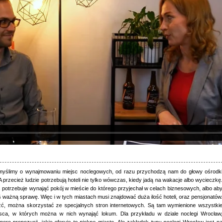
myślimy o wynajmowaniu miejsc noclegowych, od razu przychodzą nam do głowy ośrodk
A przecież ludzie potrzebują hoteli nie tylko wówczas, kiedy jadą na wakacje albo wycieczkę
 potrzebuje wynająć pokój w mieście do którego przyjechał w celach biznesowych, albo ab
ś ważną sprawę. Więc i w tych miastach musi znajdować duża ilość hoteli, oraz pensjonatów
źć, można skorzystać ze specjalnych stron internetowych. Są tam wymienione wszystki
jsca, w których można w nich wynająć lokum. Dla przykładu w dziale noclegi Wrocław
oro propozycji, jakie oferuje to piękne miasto. Ale zakładek typu noclegi Wrocław jest n