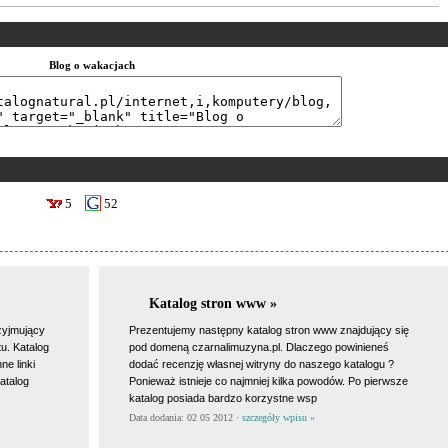
Blog o wakacjach
5
52
Katalog stron www »
rzyjmujący
Prezentujemy następny katalog stron www znajdujący się
tu. Katalog
pod domeną czarnalimuzyna.pl. Dlaczego powinieneś
ne linki
dodać recenzję własnej witryny do naszego katalogu ?
atalog
Ponieważ istnieje co najmniej kilka powodów. Po pierwsze
katalog posiada bardzo korzystne wsp
Data dodania: 02 05 2012 ·
szczegóły wpisu »