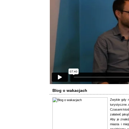
Blog o wakacjach
Zwykle gdy 
turystyczne. 
Czasami ktoś
załatwić jaką
Aby je znale
miasta i mie
znajdziemy sp