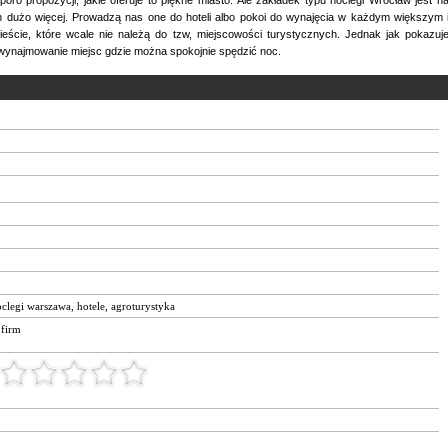
h dużo więcej. Prowadzą nas one do hoteli albo pokoi do wynajęcia w każdym większym 
eście, które wcale nie należą do tzw, miejscowości turystycznych. Jednak jak pokazuj
a wynajmowanie miejsc gdzie można spokojnie spędzić noc.
clegi warszawa
,
hotele
,
agroturystyka
 firm