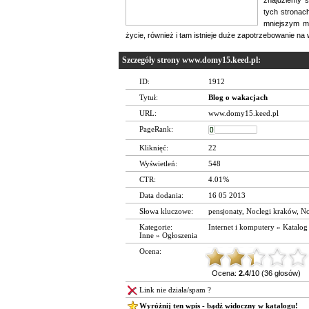
tych stronac
mniejszym mi
życie, również i tam istnieje duże zapotrzebowanie n
Szczegóły strony www.domy15.keed.pl:
ID:
1912
Tytuł:
Blog o wakacjach
URL:
www.domy15.keed.pl
PageRank:
Kliknięć:
22
Wyświetleń:
548
CTR:
4.01%
Data dodania:
16 05 2013
Słowa kluczowe:
pensjonaty
,
Noclegi kraków
,
No
Kategorie:
Internet i komputery
»
Katalog
Inne
»
Ogłoszenia
Ocena:
Ocena:
2.4
/10 (36 głosów)
Link nie działa/spam ?
Wyróżnij ten wpis - bądź widoczny w katalogu!