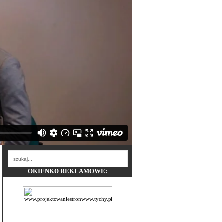
OKIENKO REKLAMOWE:
i
.
y
.
e
,
a