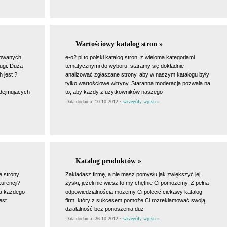
Wartościowy katalog stron »
izowanych
e-o2.pl to polski katalog stron, z wieloma kategoriami
ugi. Dużą
tematycznymi do wyboru, staramy się dokładnie
 jest ?
analizować zgłaszane strony, aby w naszym katalogu były
tylko wartościowe witryny. Staranna moderacja pozwala na
odejmujących
to, aby każdy z użytkowników naszego
Data dodania: 10 10 2012 ·
szczegóły wpisu »
Katalog produktów »
e strony
Zakładasz firmę, a nie masz pomysłu jak zwiększyć jej
urencji?
zyski, jeżeli nie wiesz to my chętnie Ci pomożemy. Z pełną
la każdego
odpowiedzialnością możemy Ci polecić ciekawy katalog
est
firm, który z sukcesem pomoże Ci rozreklamować swoją
działalność bez ponoszenia duż
Data dodania: 26 10 2012 ·
szczegóły wpisu »