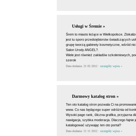
Usługi w Śremie »
Śrem to miasto leżące w Wielkopolsce. Zlokal
jest tu sporo przedsiębiorstw świadczących usł
grupę tworzą gabinety kosmetyczne, wśród nich
Salon Urody ANGEL?.
Wiele jest również zakładów szkoleniowych, p
szerok
Data dodania: 21 05 2012 ·
szczegóły wpisu »
Darmowy katalog stron »
Ten oto katalog stron pozwala Ci na promowani
www. Co nas będącego super odróżnia od konk
Wysoki page rank, śliczna grafika, przyjazna d
nawigacja, szybka moderacja. Dlaczego fajnie j
katalogować używając ten oto portal?
Data dodania: 11 11 2012 ·
szczegóły wpisu »