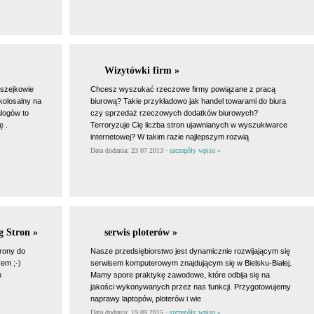
Wizytówki firm »
 szejkowie
Chcesz wyszukać rzeczowe firmy powiązane z pracą
 kolosalny na
biurową? Takie przykładowo jak handel towarami do biura
alogów to
czy sprzedaż rzeczowych dodatków biurowych?
ę .
Terroryzuje Cię liczba stron ujawnianych w wyszukiwarce
internetowej? W takim razie najlepszym rozwią
Data dodania: 23 07 2013 ·
szczegóły wpisu »
 Stron »
serwis ploterów »
rony do
Nasze przedsiębiorstwo jest dynamicznie rozwijającym się
em ;-)
serwisem komputerowym znajdującym się w Bielsku-Białej.
m
Mamy spore praktykę zawodowe, które odbija się na
jakości wykonywanych przez nas funkcji. Przygotowujemy
naprawy laptopów, ploterów i wie
Data dodania: 19 09 2015 ·
szczegóły wpisu »