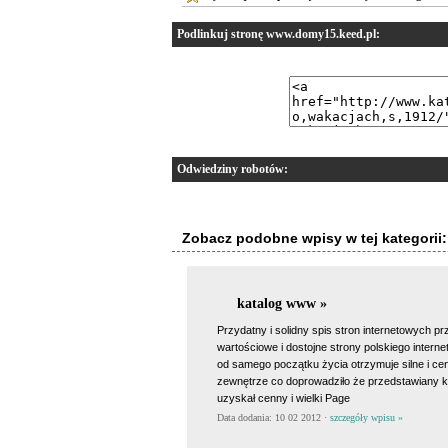
Podlinkuj stronę www.domy15.keed.pl:
Odwiedziny robotów:
Zobacz podobne wpisy w tej kategorii:
katalog www »
Przydatny i solidny spis stron internetowych p
wartościowe i dostojne strony polskiego interne
od samego początku życia otrzymuje silne i cen
zewnętrze co doprowadziło że przedstawiany k
uzyskał cenny i wielki Page
Data dodania: 10 02 2012 ·
szczegóły wpisu »