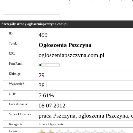
Szczegóły strony ogloszeniapszczyna.com.pl:
ID:
499
Tytuł:
Ogłoszenia Pszczyna
URL:
ogloszeniapszczyna.com.pl
PageRank:
Kliknięć:
29
Wyświetleń:
381
CTR:
7.61%
Data dodania:
08 07 2012
Słowa kluczowe:
praca Pszczyna
,
ogloszenia Pszczyna
,
Kategorie:
Inne
»
Ogłoszenia
Ocena: