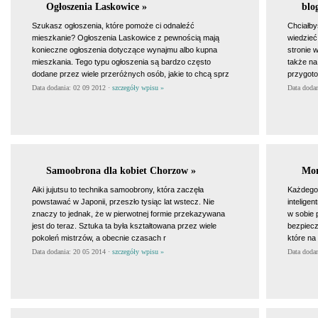
Ogłoszenia Laskowice »
blog
Szukasz ogłoszenia, które pomoże ci odnaleźć
Chciałby
mieszkanie? Ogłoszenia Laskowice z pewnością mają
wiedzieć
konieczne ogłoszenia dotyczące wynajmu albo kupna
stronie w
mieszkania. Tego typu ogłoszenia są bardzo często
także na
dodane przez wiele przeróżnych osób, jakie to chcą sprz
przygot
Data dodania: 02 09 2012 ·
szczegóły wpisu »
Data doda
Samoobrona dla kobiet Chorzow »
Mon
Aiki jujutsu to technika samoobrony, która zaczęła
Każdego 
powstawać w Japonii, przeszło tysiąc lat wstecz. Nie
intelige
znaczy to jednak, że w pierwotnej formie przekazywana
w sobie 
jest do teraz. Sztuka ta była kształtowana przez wiele
bezpiecz
pokoleń mistrzów, a obecnie czasach r
które na
Data dodania: 20 05 2014 ·
szczegóły wpisu »
Data doda