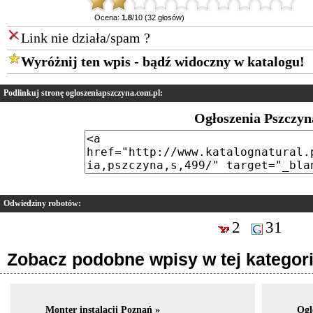
Ocena:
1.8
/10 (32 głosów)
Link nie działa/spam ?
Wyróżnij ten wpis - bądź widoczny w katalogu!
Podlinkuj stronę ogloszeniapszczyna.com.pl:
Ogłoszenia Pszczyn
Odwiedziny robotów:
2
31
Zobacz podobne wpisy w tej kategori
Monter instalacji Poznań »
Ogl