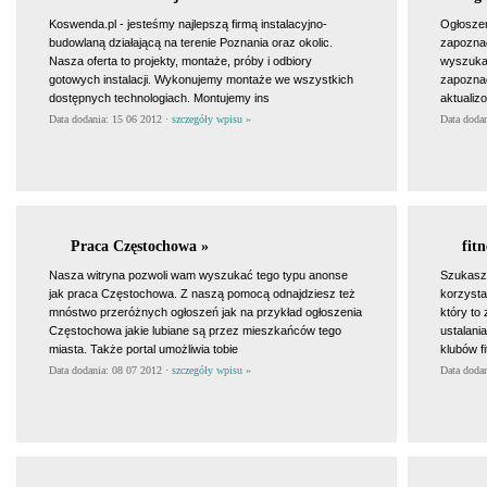
Koswenda.pl - jesteśmy najlepszą firmą instalacyjno-
Ogłoszen
budowlaną działającą na terenie Poznania oraz okolic.
zapoznać
Nasza oferta to projekty, montaże, próby i odbiory
wyszukas
gotowych instalacji. Wykonujemy montaże we wszystkich
zapoznać
dostępnych technologiach. Montujemy ins
aktualiz
Data dodania: 15 06 2012 ·
szczegóły wpisu »
Data doda
Praca Częstochowa »
fit
Nasza witryna pozwoli wam wyszukać tego typu anonse
Szukasz
jak praca Częstochowa. Z naszą pomocą odnajdziesz też
korzysta
mnóstwo przeróżnych ogłoszeń jak na przykład ogłoszenia
który to
Częstochowa jakie lubiane są przez mieszkańców tego
ustalani
miasta. Także portal umożliwia tobie
klubów f
Data dodania: 08 07 2012 ·
szczegóły wpisu »
Data doda