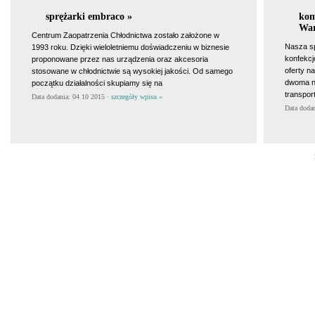
sprężarki embraco »
kom
War
Centrum Zaopatrzenia Chłodnictwa zostało założone w
Nasza sp
1993 roku. Dzięki wieloletniemu doświadczeniu w biznesie
konfekcj
proponowane przez nas urządzenia oraz akcesoria
oferty n
stosowane w chłodnictwie są wysokiej jakości. Od samego
dwoma na
początku działalności skupiamy się na
transpor
Data dodania: 04 10 2015 ·
szczegóły wpisu »
Data doda