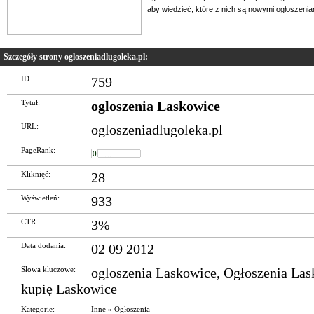
aby wiedzieć, które z nich są nowymi ogłoszenia
Szczegóły strony ogloszeniadlugoleka.pl:
ID:
759
Tytuł:
ogloszenia Laskowice
URL:
ogloszeniadlugoleka.pl
PageRank:
Kliknięć:
28
Wyświetleń:
933
CTR:
3%
Data dodania:
02 09 2012
Słowa kluczowe:
ogloszenia Laskowice
,
Ogłoszenia Las
kupię Laskowice
Kategorie:
Inne
»
Ogłoszenia