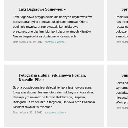
Taxi Bagażowe Sosnowiec »
Spr
Taxi Bagażowe przygotowało dla naszych użytkowników
Poszukuj
bardzo atrakcyjne cenowo usługi transportowe. Oferta
nas stro
obejmuje również przeprowadzki kompleksowe
rodzaj o
przeznaczone dla firm, biur jak i dla prywatnych klientów.
ogłoszen
Nasze bagażówki są dostępne w Katowicach i
samodzie
Data dodania: 08 07 2012 ·
szczegóły wpisu »
Data doda
Fotografia ślubna, reklamowa Poznań,
Sma
Koszalin Piła »
Jeżeli p
Strona poświęcona jest dziedzinie, jaką jest nowoczesna
wystarcz
fotografia ślubna. Jestem fotografem ślubnym z Koszalina,
posiadaj
działającym również na terenie Kołobrzegu, Słupska,
niespotyk
Białogardu, Szczecinka, Stargardu, Darłowa oraz Poznania.
Wielu pr
Działam również w miastach
Data doda
Data dodania: 22 12 2012 ·
szczegóły wpisu »