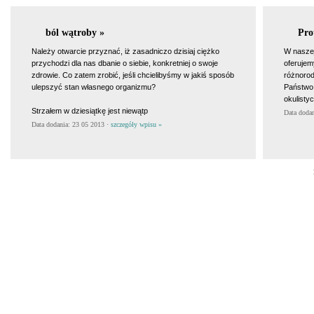
ból wątroby »
Pro
Należy otwarcie przyznać, iż zasadniczo dzisiaj ciężko
W naszej
przychodzi dla nas dbanie o siebie, konkretniej o swoje
oferujem
zdrowie. Co zatem zrobić, jeśli chcielibyśmy w jakiś sposób
różnoro
ulepszyć stan własnego organizmu?
Państwo 
okulisty
Strzałem w dziesiątkę jest niewątp
Data doda
Data dodania: 23 05 2013 ·
szczegóły wpisu »