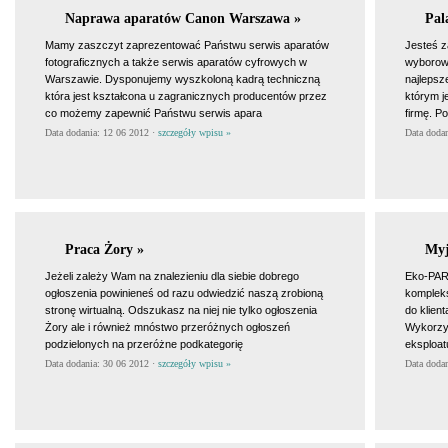
Naprawa aparatów Canon Warszawa »
Pal
Mamy zaszczyt zaprezentować Państwu serwis aparatów
Jesteś z
fotograficznych a także serwis aparatów cyfrowych w
wyborowy
Warszawie. Dysponujemy wyszkoloną kadrą techniczną
najlepsz
która jest kształcona u zagranicznych producentów przez
którym j
co możemy zapewnić Państwu serwis apara
firmę. P
Data dodania: 12 06 2012 ·
szczegóły wpisu »
Data doda
Praca Żory »
Myj
Jeżeli zależy Wam na znalezieniu dla siebie dobrego
Eko-PARO
ogłoszenia powinieneś od razu odwiedzić naszą zrobioną
kompleks
stronę wirtualną. Odszukasz na niej nie tylko ogłoszenia
do klien
Żory ale i również mnóstwo przeróżnych ogłoszeń
Wykorzys
podzielonych na przeróżne podkategorię
eksploat
Data dodania: 30 06 2012 ·
szczegóły wpisu »
Data doda