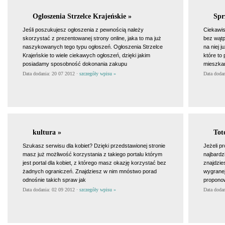
Ogloszenia Strzelce Krajeńskie »
Spr
Jeśli poszukujesz ogłoszenia z pewnością należy
Ciekawis
skorzystać z prezentowanej strony online, jaka to ma już
bez wątp
naszykowanych tego typu ogłoszeń. Ogłoszenia Strzelce
na niej 
Krajeńskie to wiele ciekawych ogłoszeń, dzięki jakim
które t
posiadamy sposobność dokonania zakupu
mieszka
Data dodania: 20 07 2012 ·
szczegóły wpisu »
Data doda
kultura »
Tot
Szukasz serwisu dla kobiet? Dzięki przedstawionej stronie
Jeżeli p
masz już możliwość korzystania z takiego portalu którym
najbardzi
jest portal dla kobiet, z którego masz okazję korzystać bez
znajdzie
żadnych ograniczeń. Znajdziesz w nim mnóstwo porad
wygranej 
odnośnie takich spraw jak
proponow
Data dodania: 02 09 2012 ·
szczegóły wpisu »
Data doda