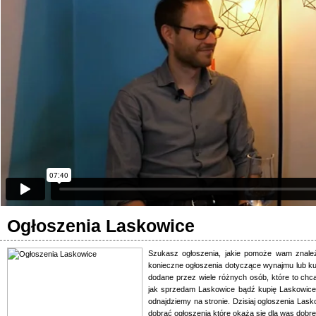
Ogłoszenia Laskowice
Szukasz ogłoszenia, jakie pomoże wam znale
konieczne ogłoszenia dotyczące wynajmu lub ku
dodane przez wiele różnych osób, które to chc
jak sprzedam Laskowice bądź kupię Laskowice t
odnajdziemy na stronie. Dzisiaj ogloszenia Las
dobrać ogłoszenia które okażą się dla was dobre.