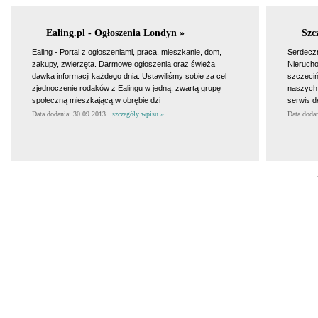
Ealing.pl - Ogłoszenia Londyn »
Szc
Ealing - Portal z ogłoszeniami, praca, mieszkanie, dom,
Serdeczn
zakupy, zwierzęta. Darmowe ogłoszenia oraz świeża
Nierucho
dawka informacji każdego dnia. Ustawiliśmy sobie za cel
szczeci
zjednoczenie rodaków z Ealingu w jedną, zwartą grupę
naszych 
społeczną mieszkającą w obrębie dzi
serwis d
Data dodania: 30 09 2013 ·
szczegóły wpisu »
Data doda