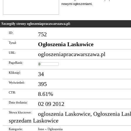
nowymi ogłoszeniami.
Szczegóły strony ogloszeniapracawarszawa.pl:
ID:
752
Tytuł:
Ogłoszenia Laskowice
URL:
ogloszeniapracawarszawa.pl
PageRank:
Kliknięć:
34
Wyświetleń:
395
CTR:
8.61%
Data dodania:
02 09 2012
Słowa kluczowe:
ogloszenia Laskowice
,
Ogłoszenia Las
sprzedam Laskowice
Kategorie:
Inne
»
Ogłoszenia