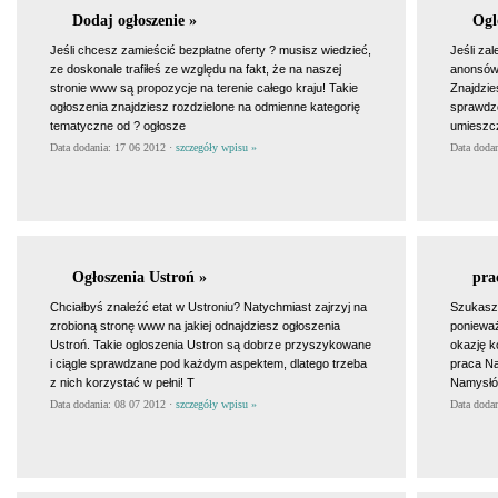
Dodaj ogłoszenie »
Ogl
Jeśli chcesz zamieścić bezpłatne oferty ? musisz wiedzieć,
Jeśli za
ze doskonale trafiłeś ze względu na fakt, że na naszej
anonsów 
stronie www są propozycje na terenie całego kraju! Takie
Znajdzies
ogłoszenia znajdziesz rozdzielone na odmienne kategorię
sprawdzo
tematyczne od ? ogłosze
umieszcz
Data dodania: 17 06 2012 ·
szczegóły wpisu »
Data doda
Ogłoszenia Ustroń »
pra
Chciałbyś znaleźć etat w Ustroniu? Natychmiast zajrzyj na
Szukasz 
zrobioną stronę www na jakiej odnajdziesz ogłoszenia
ponieważ
Ustroń. Takie ogloszenia Ustron są dobrze przyszykowane
okazję k
i ciągle sprawdzane pod każdym aspektem, dlatego trzeba
praca Na
z nich korzystać w pełni! T
Namysłów
Data dodania: 08 07 2012 ·
szczegóły wpisu »
Data doda