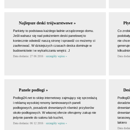
Najlepsze deski trójwarstwowe »
Pły
Parkiety to podstawa każdego ładnie urządzonego domu.
Co zrobić
Jeśli wahasz się nad położeniem deski panelowej to
podobały
koniecznie odwiedź naszą stronę i sprawdź co możemy ci
nie chce
zaoferować. W dzisiejszych czasach deska dominuje w
generuje
budownictwie i w wykańczaniu wnętrz. J
kilkudni
Data dodania: 27 06 2016 ·
szczegóły wpisu »
Data doda
Panele podłogi »
Des
Podlogi24.net to sklep internetowy zajmujący się sprzedażą
PodłogiD
i reklamą wysokiej renomy laminowanych paneli
doradztw
podłogowych, posadzek drewnianych również przyborów
drewnia
około-podłogowych. W własnej ofercie oferujemy zakup nie
drewnian
jedynie panele do salonu lub kuchni,
tarasowy
lakiero
Data dodania: 06 12 2016 ·
szczegóły wpisu »
Data doda