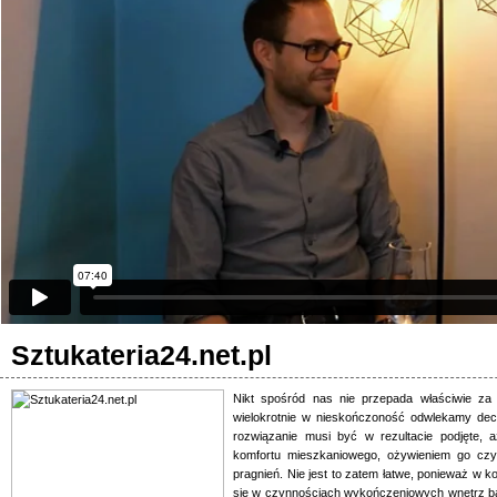
Sztukateria24.net.pl
Nikt spośród nas nie przepada właściwie za 
wielokrotnie w nieskończoność odwlekamy dec
rozwiązanie musi być w rezultacie podjęte,
komfortu mieszkaniowego, ożywieniem go czy
pragnień. Nie jest to zatem łatwe, ponieważ w k
się w czynnościach wykończeniowych wnętrz bąd