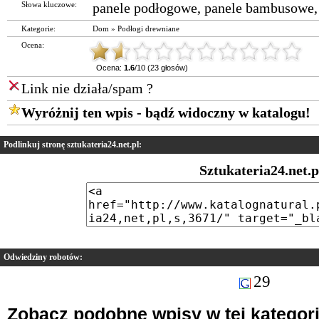
Słowa kluczowe:
panele podłogowe
,
panele bambusowe
Kategorie:
Dom
»
Podłogi drewniane
Ocena:
Ocena:
1.6
/10 (23 głosów)
Link nie działa/spam ?
Wyróżnij ten wpis - bądź widoczny w katalogu!
Podlinkuj stronę sztukateria24.net.pl:
Sztukateria24.net.p
Odwiedziny robotów:
29
Zobacz podobne wpisy w tej kategori