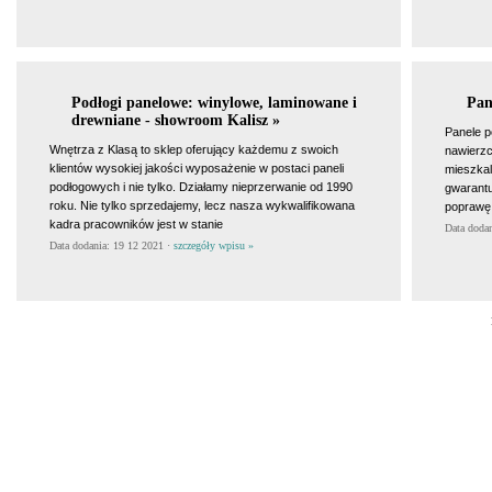
Podłogi panelowe: winylowe, laminowane i
Pan
drewniane - showroom Kalisz »
Panele p
Wnętrza z Klasą to sklep oferujący każdemu z swoich
nawierz
klientów wysokiej jakości wyposażenie w postaci paneli
mieszkal
podłogowych i nie tylko. Działamy nieprzerwanie od 1990
gwarantuj
roku. Nie tylko sprzedajemy, lecz nasza wykwalifikowana
poprawę
kadra pracowników jest w stanie
Data doda
Data dodania: 19 12 2021 ·
szczegóły wpisu »