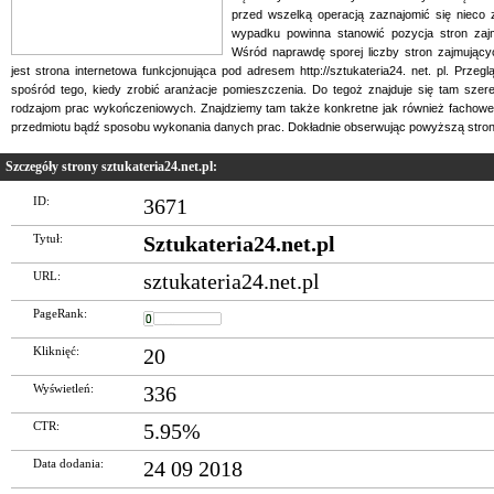
przed wszelką operacją zaznajomić się niec
wypadku powinna stanowić pozycja stron zaj
Wśród naprawdę sporej liczby stron zajmując
jest strona internetowa funkcjonująca pod adresem http://sztukateria24. net. pl. Prze
spośród tego, kiedy zrobić aranżacje pomieszczenia. Do tegoż znajduje się tam sz
rodzajom prac wykończeniowych. Znajdziemy tam także konkretne jak również fachowe
przedmiotu bądź sposobu wykonania danych prac. Dokładnie obserwując powyższą stronę
Szczegóły strony sztukateria24.net.pl:
ID:
3671
Tytuł:
Sztukateria24.net.pl
URL:
sztukateria24.net.pl
PageRank:
Kliknięć:
20
Wyświetleń:
336
CTR:
5.95%
Data dodania:
24 09 2018