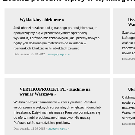
Wykładziny obiektowe »
Dyw
War
Jeśli chodzi o zakres usług naszego przedsiębiorstwa, to
Szukasz 
specjalizujemy się w przedewszystkim sprzedażą
każdego 
wykładzin, zarówno mieszkaniowych, jak i przemysłowych,
właśnie 
będących doskonałym materiałem do układania w
zapewni
różnorakich lokalizacjach i obiektach zewnęt
nowoczes
Data dodania: 25 03 2012 ·
szczegóły wpisu »
Data doda
VERTIKOPROJEKT PL - Kuchnie na
Ukł
wymiar Warszawa »
Cyklinow
W Vertiko Projekt zamieniamy w rzeczywistość Państwa
powierzc
wyobrażenia o pięknych i oryginalnych wnętrzach domu lub
maszyną 
mieszkania. Dzięki nam nie muszą Państwo ograniczać się
Warszaw
do oferty mebli produkowanych masowo. Nie muszą
skorzyst
Państwo także samodzielnie projektow
Data doda
Data dodania: 12 09 2015 ·
szczegóły wpisu »