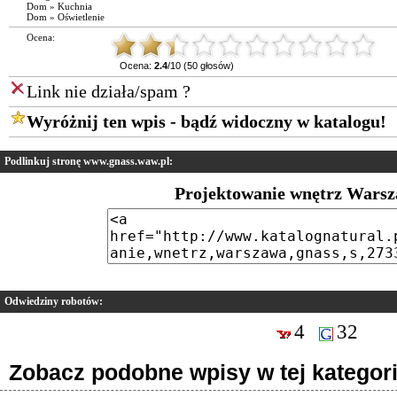
Dom
»
Kuchnia
Dom
»
Oświetlenie
Ocena:
Ocena:
2.4
/10 (50 głosów)
Link nie działa/spam ?
Wyróżnij ten wpis - bądź widoczny w katalogu!
Podlinkuj stronę www.gnass.waw.pl:
Projektowanie wnętrz Wars
Odwiedziny robotów:
4
32
Zobacz podobne wpisy w tej kategori