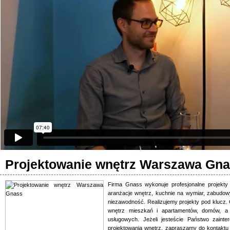
Projektowanie wnętrz Warszawa Gn
Firma Gnass wykonuje profesjonalne projekty i
aranżacje wnętrz, kuchnie na wymiar, zabudow
niezawodność. Realizujemy projekty pod klucz. 
wnętrz mieszkań i apartamentów, domów, a r
usługowych. Jeżeli jesteście Państwo zaint
projektowania wnętrz, zapraszamy do kontakt