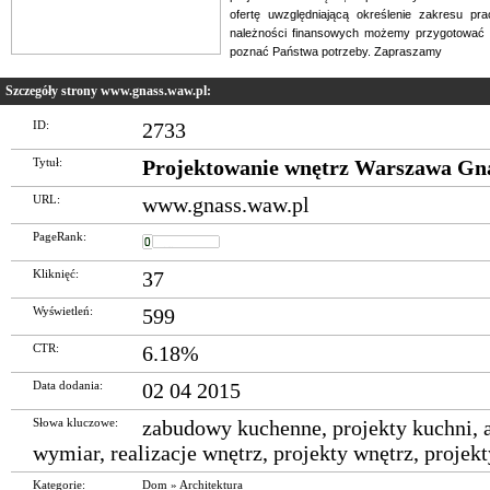
ofertę uwzględniającą określenie zakresu pra
należności finansowych możemy przygotować 
poznać Państwa potrzeby. Zapraszamy
Szczegóły strony www.gnass.waw.pl:
ID:
2733
Tytuł:
Projektowanie wnętrz Warszawa Gn
URL:
www.gnass.waw.pl
PageRank:
Kliknięć:
37
Wyświetleń:
599
CTR:
6.18%
Data dodania:
02 04 2015
Słowa kluczowe:
zabudowy kuchenne
,
projekty kuchni
,
wymiar
,
realizacje wnętrz
,
projekty wnętrz
,
projekt
Kategorie:
Dom
»
Architektura