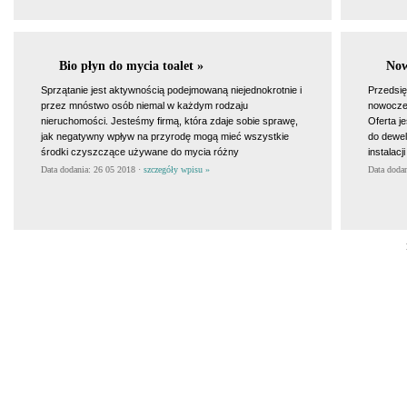
Bio płyn do mycia toalet »
Now
Sprzątanie jest aktywnością podejmowaną niejednokrotnie i
Przedsię
przez mnóstwo osób niemal w każdym rodzaju
nowoczes
nieruchomości. Jesteśmy firmą, która zdaje sobie sprawę,
Oferta j
jak negatywny wpływ na przyrodę mogą mieć wszystkie
do dewel
środki czyszczące używane do mycia różny
instalac
Data dodania: 26 05 2018 ·
szczegóły wpisu »
Data doda