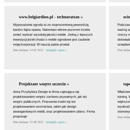
www.belgiardino.pl - technorattan »
oci
Wyposażenie ogrodu to ze stuprocentową pewnością
Podczas
bardzo fajna spawa. Natomiast wbrew pozorom trzeba
ważną sp
umieć wybrać wysokiej jakości meble. Jedną z lepszych
rzeczy 
inwestycji jeżeli chodzi o meble ogrodowe jest zaufanie
doświadc
mojej korporacji. W naszej spisie produk
ocieplan
Data dodania: 14 02 2015 ·
szczegóły wpisu »
Data doda
Projektant wnętrz szczecin »
tap
Anna Przybylska Design to firma zajmująca się
Właściwe
projektowaniem wnętrz zarówno prywatnych, jak też
istotną
wnętrz publicznych. Pracownia trudni się też
większoś
projektowaniem wzornictwa, takim jak design
wyobraźn
awangardowych mebli, oraz projektowaniem ubioru. Firma
stonowym
proponuje
Data doda
Data dodania: 21 08 2015 ·
szczegóły wpisu »