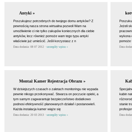
Antyki »
kot
Poszukujesz potrzebnych do twojego domu antyków? Z
Poszukuje
pewnością nasza strona wirtualna pozwoli Wam na
Jeżeli s
umożliwienie ci nie tylko zakupów koniecznych dla ciebie
pracowni
antyków, lecz również pomoże wam tego typu antyki
wykona d
właściwie już umieścić. Jeśli korzystasz z n
pomoże t
Data dodania: 08 07 2012 ·
szczegóły wpisu »
Data doda
Montaż Kamer Rejestracja Obrazu »
Kab
W dzisiejszych czasach o zaletach monitoringu nie wypada
Specjaln
pewnie nikogo przekonywać. Stwarza on poczucie opieki, a
kabin na
tym samym zagwarantuje bezpieczeństwo dodatkowo
różnorod
podnosi efektywność planowanych działań i postanowień.
stanie t
Każda instalacja kamer wiąże się
profesjon
Data dodania: 20 03 2013 ·
szczegóły wpisu »
Data doda