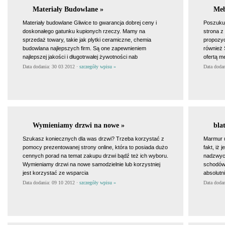
Materiały Budowlane »
Meb
Materiały budowlane Gliwice to gwarancja dobrej ceny i
Poszukuj
doskonałego gatunku kupionych rzeczy. Mamy na
strona z
sprzedaż towary, takie jak plytki ceramiczne, chemia
propozyc
budowlana najlepszych firm. Są one zapewnieniem
również 
najlepszej jakości i długotrwałej żywotności nab
ofertą m
Data dodania: 30 03 2012 ·
szczegóły wpisu »
Data doda
Wymieniamy drzwi na nowe »
bla
Szukasz koniecznych dla was drzwi? Trzeba korzystać z
Marmur u
pomocy prezentowanej strony online, która to posiada dużo
fakt, iż
cennych porad na temat zakupu drzwi bądź też ich wyboru.
nadzwycz
Wymieniamy drzwi na nowe samodzielnie lub korzystniej
schodów,
jest korzystać ze wsparcia
absolutn
Data dodania: 09 10 2012 ·
szczegóły wpisu »
Data doda