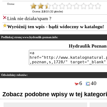
Ocena:
Ocena:
2.5
/10 (32 głosów)
Link nie działa/spam ?
Wyróżnij ten wpis - bądź widoczny w katalogu!
Podlinkuj stronę www.hydraulik-poznan.info:
Hydraulik Poznan
Odwiedziny robotów:
6
40
Zobacz podobne wpisy w tej kategori