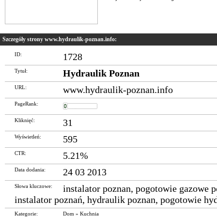
Szczegóły strony www.hydraulik-poznan.info:
ID:
1728
Tytuł:
Hydraulik Poznan
URL:
www.hydraulik-poznan.info
PageRank:
Kliknięć:
31
Wyświetleń:
595
CTR:
5.21%
Data dodania:
24 03 2013
Słowa kluczowe:
instalator poznan
,
pogotowie gazowe p
instalator poznań
,
hydraulik poznan
,
pogotowie hyd
Kategorie:
Dom
»
Kuchnia