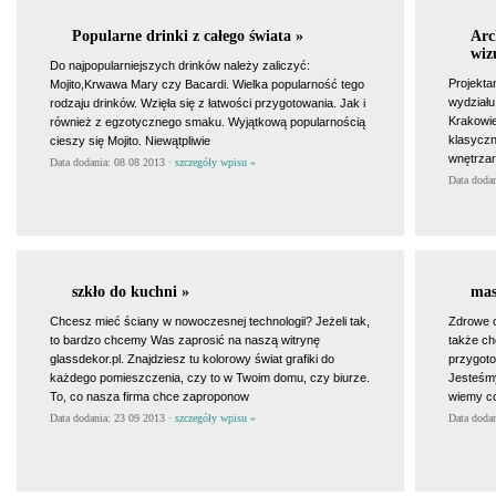
Popularne drinki z całego świata »
Arc
wiz
Do najpopularniejszych drinków należy zaliczyć:
Projekta
Mojito,Krwawa Mary czy Bacardi. Wielka popularność tego
wydziału
rodzaju drinków. Wzięła się z łatwości przygotowania. Jak i
Krakowie
również z egzotycznego smaku. Wyjątkową popularnością
klasyczn
cieszy się Mojito. Niewątpliwie
wnętrzar
Data dodania: 08 08 2013 ·
szczegóły wpisu »
Data doda
szkło do kuchni »
mas
Chcesz mieć ściany w nowoczesnej technologii? Jeżeli tak,
Zdrowe o
to bardzo chcemy Was zaprosić na naszą witrynę
także ch
glassdekor.pl. Znajdziesz tu kolorowy świat grafiki do
przygoto
każdego pomieszczenia, czy to w Twoim domu, czy biurze.
Jesteśmy
To, co nasza firma chce zaproponow
wiemy co
Data dodania: 23 09 2013 ·
szczegóły wpisu »
Data doda