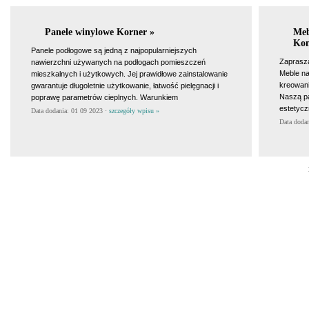
Panele winylowe Korner »
Meb
Kon
Panele podłogowe są jedną z najpopularniejszych
Zaprasza
nawierzchni używanych na podłogach pomieszczeń
Meble na
mieszkalnych i użytkowych. Jej prawidłowe zainstalowanie
kreowani
gwarantuje długoletnie użytkowanie, łatwość pielęgnacji i
Naszą pa
poprawę parametrów cieplnych. Warunkiem
estetycz
Data dodania: 01 09 2023 ·
szczegóły wpisu »
Data doda