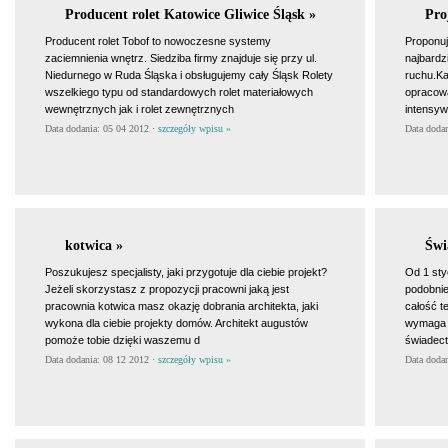
Producent rolet Katowice Gliwice Śląsk »
Pro
Producent rolet Tobof to nowoczesne systemy
Proponuj
zaciemnienia wnętrz. Siedziba firmy znajduje się przy ul.
najbardz
Niedurnego w Ruda Śląska i obsługujemy cały Śląsk Rolety
ruchu.Ka
wszelkiego typu od standardowych rolet materiałowych
opracowa
wewnętrznych jak i rolet zewnętrznych
intensyw
Data dodania: 05 04 2012 ·
szczegóły wpisu »
Data doda
kotwica »
Świ
Poszukujesz specjalisty, jaki przygotuje dla ciebie projekt?
Od 1 sty
Jeżeli skorzystasz z propozycji pracowni jaką jest
podobnie
pracownia kotwica masz okazję dobrania architekta, jaki
całość 
wykona dla ciebie projekty domów. Architekt augustów
wymaga s
pomoże tobie dzięki waszemu d
świadect
Data dodania: 08 12 2012 ·
szczegóły wpisu »
Data doda