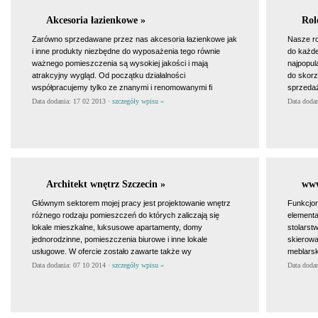
Akcesoria łazienkowe »
Rol
Zarówno sprzedawane przez nas akcesoria łazienkowe jak
Nasze ro
i inne produkty niezbędne do wyposażenia tego równie
do każde
ważnego pomieszczenia są wysokiej jakości i mają
najpopul
atrakcyjny wygląd. Od początku działalności
do skorz
współpracujemy tylko ze znanymi i renomowanymi fi
sprzeda
Data dodania: 17 02 2013 ·
szczegóły wpisu »
Data doda
Architekt wnętrz Szczecin »
www
Głównym sektorem mojej pracy jest projektowanie wnętrz
Funkcjon
różnego rodzaju pomieszczeń do których zaliczają się
elementa
lokale mieszkalne, luksusowe apartamenty, domy
stolarst
jednorodzinne, pomieszczenia biurowe i inne lokale
skierowa
usługowe. W ofercie zostało zawarte także wy
meblarsk
Data dodania: 07 10 2014 ·
szczegóły wpisu »
Data doda