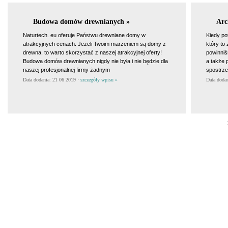
Budowa domów drewnianych »
Arc
Naturtech. eu oferuje Państwu drewniane domy w
Kiedy po
atrakcyjnych cenach. Jeżeli Twoim marzeniem są domy z
który to
drewna, to warto skorzystać z naszej atrakcyjnej oferty!
powinniś
Budowa domów drewnianych nigdy nie była i nie będzie dla
a także 
naszej profesjonalnej firmy żadnym
spostrz
Data dodania: 21 06 2019 ·
szczegóły wpisu »
Data doda