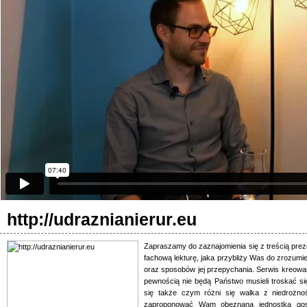
http://udraznianierur.eu
Zapraszamy do zaznajomienia się z treścią preze
fachową lekturę, jaka przybliży Was do zrozumie
oraz sposobów jej przepychania. Serwis kreowan
pewnością nie będą Państwo musieli troskać 
się także czym różni się walka z niedrożno
zaproponować Wam obeznana jednostka gosp