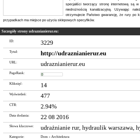
specjaliści tworzący stronę internetową są w
niedrożnością kanalizacyjną. Używając nal
otrzymujecie Państwo gwarancję, że rury po k
przypadkach ma miejsce po użyciu sklepowych specyfików.
Szczegóły strony udraznianierur.eu:
ID:
3229
Tytuł:
http://udraznianierur.eu
URL:
udraznianierur.eu
PageRank:
Kliknięć:
14
Wyświetleń:
477
CTR:
2.94%
Data dodania:
22 08 2016
Słowa kluczowe:
udrażnianie rur
,
hydraulik warszawa
,
h
Kategorie:
Dom
»
Architektura