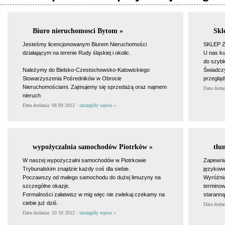
Biuro nieruchomosci Bytom »
Skl
Jesteśmy licencjonowanym Biurem Nieruchomości
SKLEP Z
działającym na terenie Rudy śląskiej i okolic.
U nas ku
do szybk
Należymy do Bielsko-Czestochowsko-Katowickiego
Świadczy
Stowarzyszenia Pośredników w Obrocie
przegląd
Nieruchomościami. Zajmujemy się sprzedażą oraz najmem
Data doda
nieruch
Data dodania: 08 09 2012 ·
szczegóły wpisu »
wypożyczalnia samochodów Piotrków »
tłu
W naszej wypożyczalni samochodów w Piotrkowie
Zapewnia
Trybunalskim znajdzie każdy coś dla siebie.
językowe
Poczawszy od małego samochodu do dużej limuzyny na
Wyróżnia
szczególne okazje.
terminow
Formalności załatwisz w mig więc nie zwlekaj czekamy na
staranną
ciebie już dziś.
Data doda
Data dodania: 10 10 2012 ·
szczegóły wpisu »