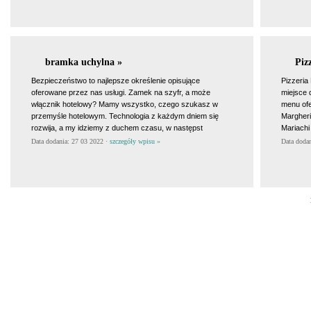
bramka uchylna »
Piz
Bezpieczeństwo to najlepsze określenie opisujące
Pizzeria
oferowane przez nas usługi. Zamek na szyfr, a może
miejsce 
włącznik hotelowy? Mamy wszystko, czego szukasz w
menu ofe
przemyśle hotelowym. Technologia z każdym dniem się
Margheri
rozwija, a my idziemy z duchem czasu, w następst
Mariachi 
Data dodania: 27 03 2022 ·
szczegóły wpisu »
Data doda