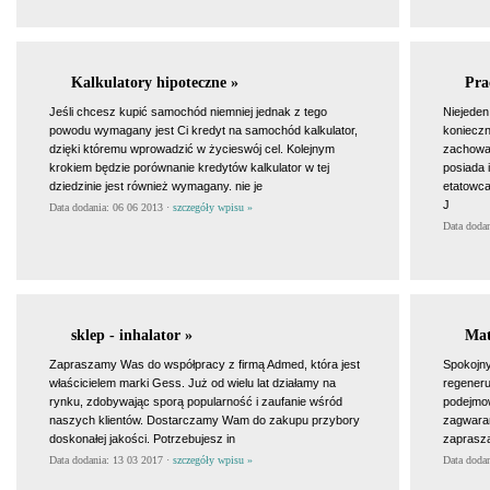
Kalkulatory hipoteczne »
Pra
Jeśli chcesz kupić samochód niemniej jednak z tego
Niejeden
powodu wymagany jest Ci kredyt na samochód kalkulator,
konieczn
dzięki któremu wprowadzić w życieswój cel. Kolejnym
zachowan
krokiem będzie porównanie kredytów kalkulator w tej
posiada 
dziedzinie jest również wymagany. nie je
etatowca
J
Data dodania: 06 06 2013 ·
szczegóły wpisu »
Data doda
sklep - inhalator »
Mat
Zapraszamy Was do współpracy z firmą Admed, która jest
Spokojny
właścicielem marki Gess. Już od wielu lat działamy na
regeneru
rynku, zdobywając sporą popularność i zaufanie wśród
podejmow
naszych klientów. Dostarczamy Wam do zakupu przybory
zagwara
doskonałej jakości. Potrzebujesz in
zaprasz
Data dodania: 13 03 2017 ·
szczegóły wpisu »
Data doda