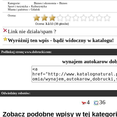
Kategorie:
Biznes i ekonomia
»
Biznes
Sport i turystyka
»
Kulturystyka
Miasta i państwa
»
Gdańsk
Ocena:
Ocena:
3.1
/10 (38 głosów)
Link nie działa/spam ?
Wyróżnij ten wpis - bądź widoczny w katalogu!
Podlinkuj stronę www.dobrucki.com:
wynajem autokarow dob
Odwiedziny robotów:
4
36
Zobacz podobne wpisy w tej kategori