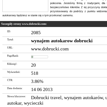
polecenia. Jesteśmy firmą z tradycjami, dl
bezpieczeństwo klientów. Z tej przyczyny dokł
przystosowany do podróży z punktu widzenia 
autokarowy będziesz w stanie się o tym przekonać samemu.
Szczegóły strony www.dobrucki.com:
ID:
2085
Tytuł:
wynajem autokarow dobrucki
URL:
www.dobrucki.com
PageRank:
Kliknięć:
20
Wyświetleń:
518
CTR:
3.86%
Data dodania:
14 06 2013
Słowa kluczowe:
Dobrucki travel
,
wynajem autokarów
,
autokar
,
wycieczki