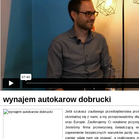
wynajem autokarow dobrucki
Jeśli szukasz zaufanego przedsiębiorstwa p
skontaktuj się z nami, a my przeprowadzimy d
oraz Europie. Zaoferujemy Ci notabene przyst
Jesteśmy firma przewozową świadczącą w
zapewnienie bezpiecznych warunków jazdy ws
zamiar udaje nam się osiągać, a realizowany