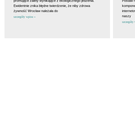
promujące zalety wynikające z ekologicznego jedzenia.
Postaw n
Ewidentnie znika błędne twierdzenie, że niby zdrowa
komponen
żywność Wrocław należała do
internet
naszy
szczegóły wpisu »
szczegóły 