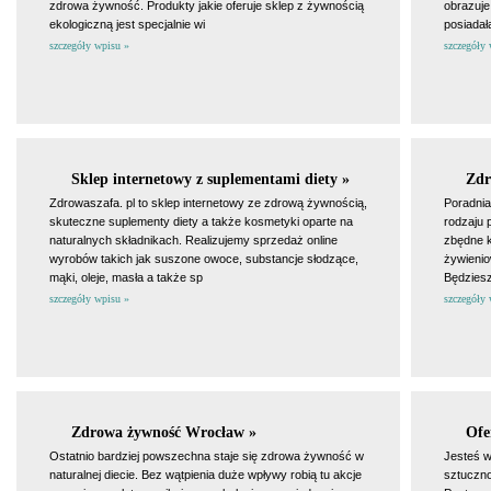
zdrowa żywność. Produkty jakie oferuje sklep z żywnością
obrazuje
ekologiczną jest specjalnie wi
posiadał
szczegóły wpisu »
szczegóły 
Sklep internetowy z suplementami diety »
Zdr
Zdrowaszafa. pl to sklep internetowy ze zdrową żywnością,
Poradnia
skuteczne suplementy diety a także kosmetyki oparte na
rodzaju 
naturalnych składnikach. Realizujemy sprzedaż online
zbędne 
wyrobów takich jak suszone owoce, substancje słodzące,
żywienio
mąki, oleje, masła a także sp
Będziesz
szczegóły wpisu »
szczegóły 
Zdrowa żywność Wrocław »
Ofe
Ostatnio bardziej powszechna staje się zdrowa żywność w
Jesteś w
naturalnej diecie. Bez wątpienia duże wpływy robią tu akcje
sztuczno