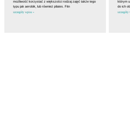
możliwość korzystać z większości rodzaj zajęć także tego
którym u
typu jak aerobik, lub również pilates. Fitn
do ich ob
szczegóły wpisu »
szczegóły 