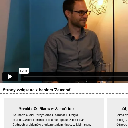
Strony związane z hasłem 'Zamość':
Aerobik & Pilates w Zamościu »
Zdj
Szukasz okazji korzystania z aerobiku? Dzięki
Jeżeli s
przedstawionej stronie online nie będziesz posiadał
osobę! J
żadnych problemów z odszukaniem klubu, w jakim masz
różnego 