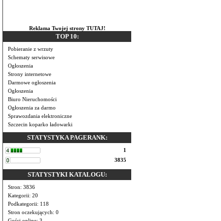
Reklama Twojej strony TUTAJ!
TOP 10:
Pobieranie z wrzuty
Schematy serwisowe
Ogłoszenia
Strony internetowe
Darmowe ogłoszenia
Ogłoszenia
Biuro Nieruchomości
Ogłoszenia za darmo
Sprawozdania elektroniczne
Szczecin koparko ładowarki
STATYSTYKA PAGERANK:
1
3835
STATYSTYKI KATALOGU:
Stron: 3836
Kategorii: 20
Podkategorii: 118
Stron oczekujących: 0
Gości online: 3