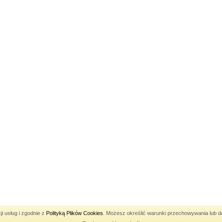
Pozycjonowanie Katowice
ji usług i zgodnie z
Polityką Plików Cookies
. Możesz określić warunki przechowywania lub do