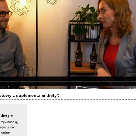
etowy z suplementami diety':
diety »
ą żywnością,
oparte na
 online