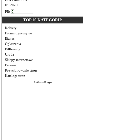
IP: 20700
PR:
TOP 10 KATEGORII:
Kobiety
Forum dyskusyjne
Biznes
Ogłoszenia
Billboardy
Uroda
Sklepy internetowe
Finanse
Pozycjonowanie stron
Katalogi stron
Reklama Google