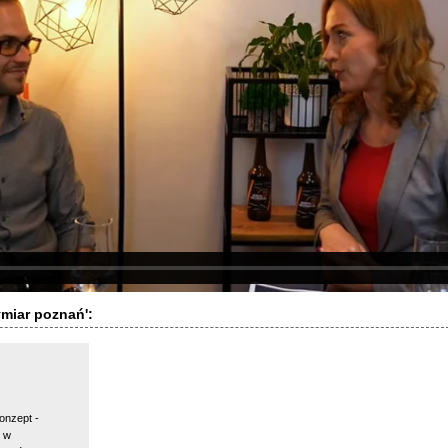
miar poznań':
onzept -
ę w