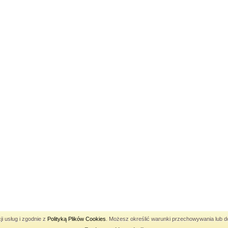
Pozycjonowanie Katowice
ji usług i zgodnie z
Polityką Plików Cookies
. Możesz określić warunki przechowywania lub do