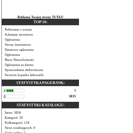
Reklama Twojej strony TUTAJ!
TOP 10:
Pobieranie z wrzuty
Schematy serwisowe
Ogłoszenia
Strony internetowe
Darmowe ogłoszenia
Ogłoszenia
Biuro Nieruchomości
Ogłoszenia za darmo
Sprawozdania elektroniczne
Szczecin koparko ładowarki
STATYSTYKA PAGERANK:
1
3835
STATYSTYKI KATALOGU:
Stron: 3836
Kategorii: 20
Podkategorii: 118
Stron oczekujących: 0
Gości online: 2