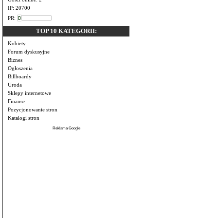
IP: 20700
PR:
TOP 10 KATEGORII:
Kobiety
Forum dyskusyjne
Biznes
Ogłoszenia
Billboardy
Uroda
Sklepy internetowe
Finanse
Pozycjonowanie stron
Katalogi stron
Reklama Google