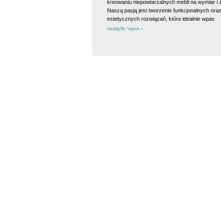
kreowaniu niepowtarzalnych mebli na wymiar i 
Naszą pasją jest tworzenie funkcjonalnych ora
estetycznych rozwiązań, które idealnie wpas
szczegóły wpisu »