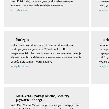
całej Polski. Miejsce noclegowe jest bardzo ważnym
uprawiaj
kryterium podczas wyboru miejsca swojego
nauczyć 
szczegóły wpisu »
szczegóły 
Noclegi »
url
Zależy tobie na odnalezieniu dla siebie odpowiedniego i
Portal p
niedrogiego noclegu w Łebie? Doskonale trafiłeś ze
chcących
względu na fakt, że przedstawiona strona wirtualna zajmuje
bogatą p
się oferowaniem każdemu wczasowiczowi zakwaterowania
podróży 
w dość korzystnych warunkach! O
wydaje s
szczegóły wpisu »
szczegóły 
Mari-Vera - pokoje Mielno, kwatery
prywatne, noclegi »
Willa Mari-Vera w Mielnie - najlepsze miejsce na spędzenie