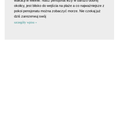
wakacji w Mielnie. Nasz pensjonat leży w bardzo dobrej
okolicy, jest blisko do wejścia na plaże a co najważniejsze z
pokoi pensjonatu można zobaczyć morze. Nie czekaj już
dziś zarezerwuj swój
szczegóły wpisu »