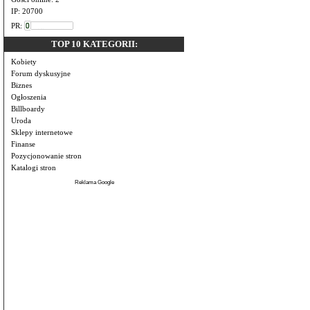
IP: 20700
PR:
TOP 10 KATEGORII:
Kobiety
Forum dyskusyjne
Biznes
Ogłoszenia
Billboardy
Uroda
Sklepy internetowe
Finanse
Pozycjonowanie stron
Katalogi stron
Reklama Google