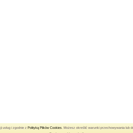
Pozycjonowanie Katowice
ji usług i zgodnie z
Polityką Plików Cookies
. Możesz określić warunki przechowywania lub do