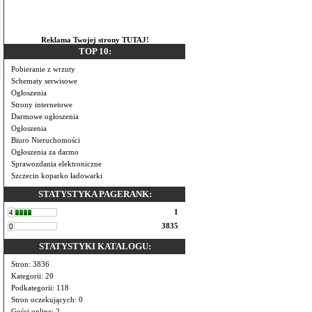
Reklama Twojej strony TUTAJ!
TOP 10:
Pobieranie z wrzuty
Schematy serwisowe
Ogłoszenia
Strony internetowe
Darmowe ogłoszenia
Ogłoszenia
Biuro Nieruchomości
Ogłoszenia za darmo
Sprawozdania elektroniczne
Szczecin koparko ładowarki
STATYSTYKA PAGERANK:
1
3835
STATYSTYKI KATALOGU:
Stron: 3836
Kategorii: 20
Podkategorii: 118
Stron oczekujących: 0
Gości online: 2