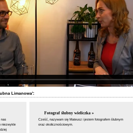
ślubna Limanowa':
Fotograf ślubny wieliczka »
 nas
Cześć, nazywam się Mateusz i jestem fotografem ślubnym
m niezwykle
oraz okolicznościowym.
dziej