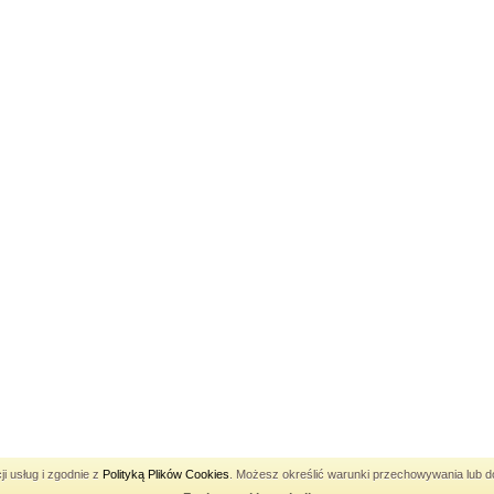
Pozycjonowanie Katowice
ji usług i zgodnie z
Polityką Plików Cookies
. Możesz określić warunki przechowywania lub do