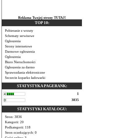
Reklama Twojej strony TUTAJ!
TOP 10:
Pobieranie z wrzuty
Schematy serwisowe
Ogłoszenia
Strony internetowe
Darmowe ogłoszenia
Ogłoszenia
Biuro Nieruchomości
Ogłoszenia za darmo
Sprawozdania elektroniczne
Szczecin koparko ładowarki
STATYSTYKA PAGERANK:
1
3835
STATYSTYKI KATALOGU:
Stron: 3836
Kategorii: 20
Podkategorii: 118
Stron oczekujących: 0
Gości online: 3