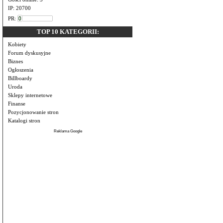
IP: 20700
PR:
TOP 10 KATEGORII:
Kobiety
Forum dyskusyjne
Biznes
Ogłoszenia
Billboardy
Uroda
Sklepy internetowe
Finanse
Pozycjonowanie stron
Katalogi stron
Reklama Google