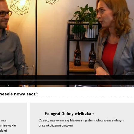
 wesele nowy sacz':
Fotograf ślubny wieliczka »
 nas
Cześć, nazywam się Mateusz i jestem fotografem ślubnym
m niezwykle
oraz okolicznościowym.
dziej