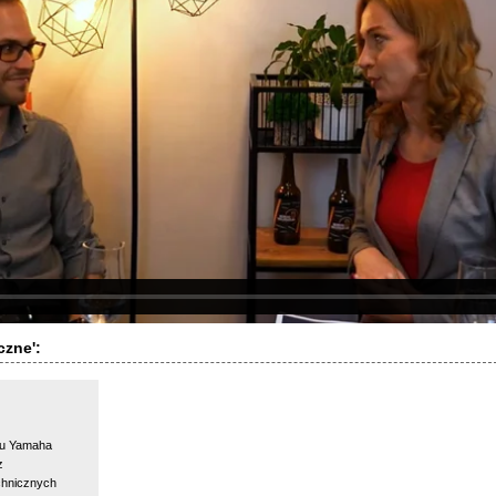
czne':
ru Yamaha
z
chnicznych