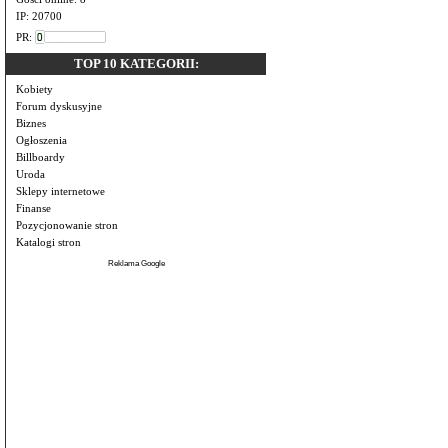
IP: 20700
PR:
TOP 10 KATEGORII:
Kobiety
Forum dyskusyjne
Biznes
Ogłoszenia
Billboardy
Uroda
Sklepy internetowe
Finanse
Pozycjonowanie stron
Katalogi stron
Reklama Google