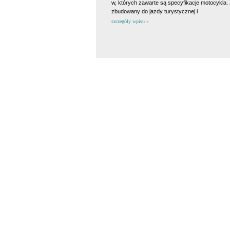
w, których zawarte są specyfikacje motocykla. 
zbudowany do jazdy turystycznej i
szczegóły wpisu »