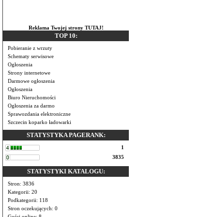
Reklama Twojej strony TUTAJ!
TOP 10:
Pobieranie z wrzuty
Schematy serwisowe
Ogłoszenia
Strony internetowe
Darmowe ogłoszenia
Ogłoszenia
Biuro Nieruchomości
Ogłoszenia za darmo
Sprawozdania elektroniczne
Szczecin koparko ładowarki
STATYSTYKA PAGERANK:
1
3835
STATYSTYKI KATALOGU:
Stron: 3836
Kategorii: 20
Podkategorii: 118
Stron oczekujących: 0
Gości online: 8