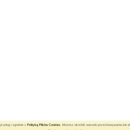
Pozycjonowanie Katowice
ji usług i zgodnie z
Polityką Plików Cookies
. Możesz określić warunki przechowywania lub do