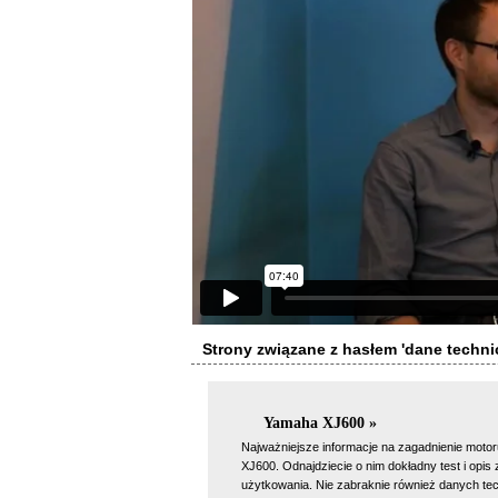
Strony związane z hasłem 'dane techni
Yamaha XJ600 »
Najważniejsze informacje na zagadnienie moto
XJ600. Odnajdziecie o nim dokładny test i opis 
użytkowania. Nie zabraknie również danych te