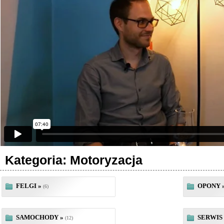
Kategoria: Motoryzacja
FELGI »
OPONY 
(6)
SAMOCHODY »
SERWIS 
(12)