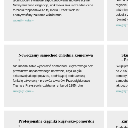
Nasza fi
technologie i światowe zapotrzebowania motoryzacyjne.
regionie
Niewymuszona elegancja, unikatowa linia i rozsądna cena
także le
to znaki rozpoznawcze tej marki. Przez wiele lat
usługi z
zdobywaliśmy zaufanie wśród milio
również 
szczegóły wpisu »
szczegóły 
Nowoczesny samochód chłodnia komorowa
Sku
»
- P
Nie można sobie wyobrazić samochodu ciężarowego bez
Skupujem
prawidłowo dopasowanego nadwozia, czyli części
od 2005 
składowej takiego pojazdu, spełniającej podstawową
pomocy d
funkcję użytkową - przewóz towarów. Przedsiębiorstwo
samochod
Tramp z Przyszowic działa na rynku od 1985 roku
jak pozb
szczegóły wpisu »
szczegóły 
Profesjonalne ciągniki kujawsko-pomorskie
Zar
»
Znalazłeś