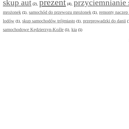
prezent
skup aut
przyciemnianie 
,
,
(2)
(4)
mrożonek
samochód do przewozu mrożonek
remonty naczep
,
,
(1)
(1)
lodów
skup samochodów trójmiasto
przeprowadzki do danii
,
,
(1)
(1)
(
samochodowe Kędzierzyn-Koźle
kia
,
(1)
(1)