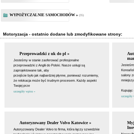
WYPOŻYCZALNIE SAMOCHODÓW »
(35)
Motoryzacja - ostatnio dodane lub zmodyfikowane strony:
Przeprowadzki z uk do pl »
Aut
mar
Jesteśmy w stanie zaoferować profesjonalne
Jesteśm
przeprowadzki z Anglii do Polski. Nasze usługi są
Koreańsk
zaprojektowane tak, aby
salony z
przejście było jak najbardziej płynne, ponieważ rozumiemy,
mniejszy
że relokacja może być trudnym procesem. Każdy aspekt
Twojej prze
Kupując
szczegóły wpisu »
szczegóły 
Autoryzowany Dealer Volvo Katowice »
Myj
Ino
Autoryzowany Dealer Volvo to firma, która łączy szwedzkie