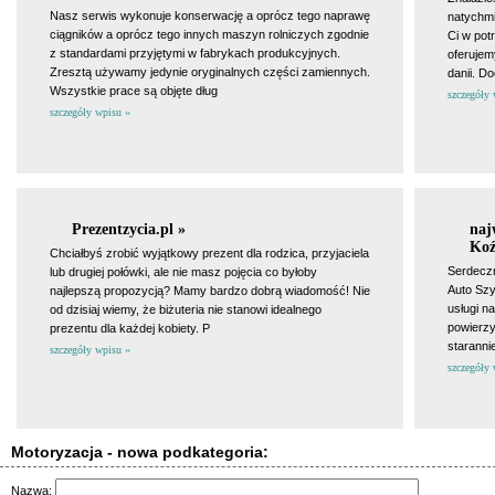
Nasz serwis wykonuje konserwację a oprócz tego naprawę
natychm
ciągników a oprócz tego innych maszyn rolniczych zgodnie
Ci w po
z standardami przyjętymi w fabrykach produkcyjnych.
oferujem
Zresztą używamy jedynie oryginalnych części zamiennych.
danii. 
Wszystkie prace są objęte dług
szczegóły 
szczegóły wpisu »
Prezentzycia.pl »
naj
Koź
Chciałbyś zrobić wyjątkowy prezent dla rodzica, przyjaciela
Serdeczn
lub drugiej połówki, ale nie masz pojęcia co byłoby
Auto Szy
najlepszą propozycją? Mamy bardzo dobrą wiadomość! Nie
usługi n
od dzisiaj wiemy, że biżuteria nie stanowi idealnego
powierzy
prezentu dla każdej kobiety. P
staranni
szczegóły wpisu »
szczegóły 
Motoryzacja - nowa podkategoria:
Nazwa: