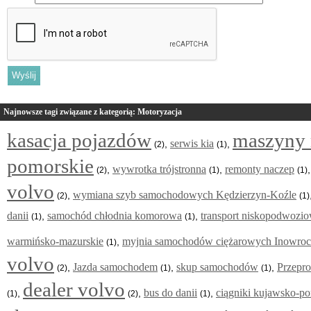
Najnowsze tagi związane z kategorią: Motoryzacja
kasacja pojazdów
maszyny 
serwis kia
,
,
(2)
(1)
pomorskie
wywrotka trójstronna
remonty naczep
,
,
(2)
(1)
(1)
volvo
wymiana szyb samochodowych Kędzierzyn-Koźle
,
(2)
(1)
danii
samochód chłodnia komorowa
transport niskopodwozi
,
,
(1)
(1)
warmińsko-mazurskie
myjnia samochodów ciężarowych Inowro
,
(1)
volvo
Jazda samochodem
skup samochodów
Przepro
,
,
,
(2)
(1)
(1)
dealer volvo
bus do danii
ciągniki kujawsko-p
,
,
,
(1)
(2)
(1)